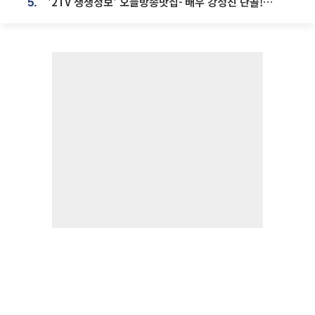
'2TV 생생정보' 오늘방송맛집- 배우 강성진 단골! 쌀국수ㆍ푸팟퐁 커리 맛집 '블○○○'
5.