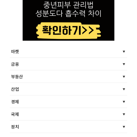
마켓
금융
부동산
산업
경제
국제
정치