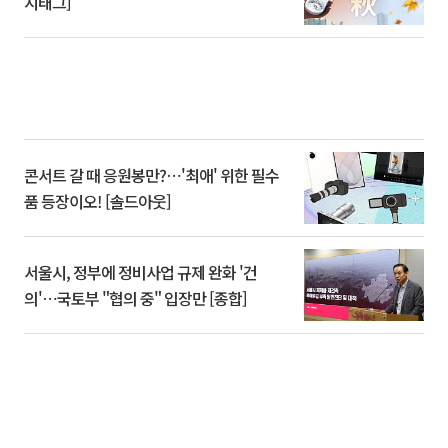
시태그]
콘서트 갈 때 응원봉만?⋯'최애' 위한 필수
품 등장이오! [솔드아웃]
서울시, 정부에 정비사업 규제 완화 '건
의'⋯국토부 "협의 중" 입장만 [종합]