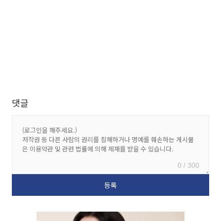
댓글
0 / 300