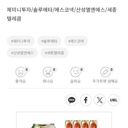
제미니투자/솔루에타/에스코넥/산성앨엔에스/세종
텔레콤
#제미니투자
#솔루에타
#에스코넥
#산성앨엔에스
#세종텔레콤
0
0
0
0
좋아요
화나요
슬퍼요
추가취재 원해요