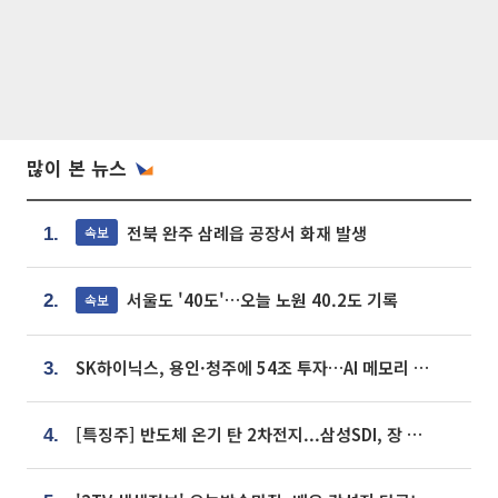
많이 본 뉴스
전북 완주 삼례읍 공장서 화재 발생
속보
1.
서울도 '40도'…오늘 노원 40.2도 기록
속보
2.
SK하이닉스, 용인·청주에 54조 투자…AI 메모리 생산기지 키운다
3.
[특징주] 반도체 온기 탄 2차전지...삼성SDI, 장 초반 7% 넘게 껑충
4.