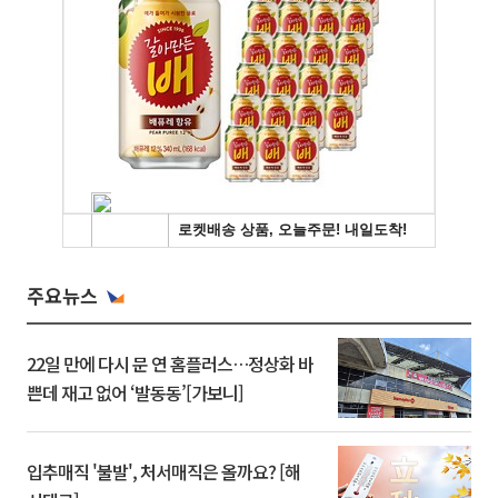
주요뉴스
22일 만에 다시 문 연 홈플러스…정상화 바
쁜데 재고 없어 ‘발동동’[가보니]
입추매직 '불발', 처서매직은 올까요? [해