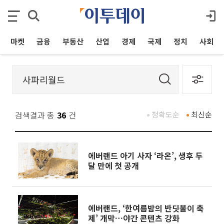
마켓
금융
부동산
산업
경제
국제
정치
사회
검색결과 총
36
건
정확도순
최신순
에버랜드 아기 사자 ‘라온’, 생후 두
달 만에 첫 공개
에버랜드, ‘한여름밤의 반딧불이 축
제’ 개막…야간 콘텐츠 강화