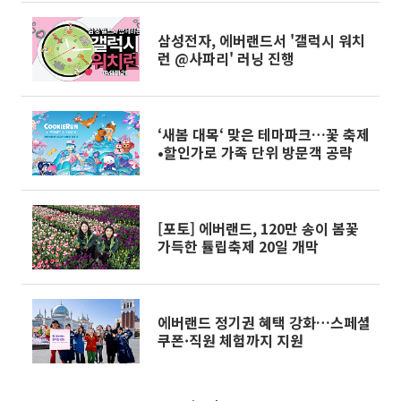
삼성전자, 에버랜드서 '갤럭시 워치
런 @사파리' 러닝 진행
‘새봄 대목‘ 맞은 테마파크…꽃 축제
•할인가로 가족 단위 방문객 공략
[포토] 에버랜드, 120만 송이 봄꽃
가득한 튤립축제 20일 개막
에버랜드 정기권 혜택 강화…스페셜
쿠폰·직원 체험까지 지원