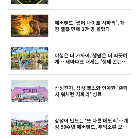
에버랜드 ‘썸머 나이트 사파리’, 개
장 열흘 만에 3만 명 몰렸다
야생은 더 가까이, 생명은 더 따뜻하
게… 테마파크 대세는 ‘생태 콘텐
츠’[주말&]
삼성전자, 삼성 헬스와 연계한 '갤럭
시 워치런 사파리' 성료
삼성이 만드는 ‘또 다른 메모리’…개
장 50주년 에버랜드, 추억소환 오감
만족 ‘봄의 축제’[가보니]