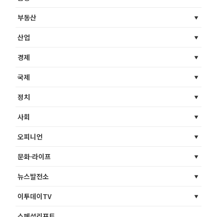
부동산
산업
경제
국제
정치
사회
오피니언
문화·라이프
뉴스발전소
이투데이TV
스페셜리포트