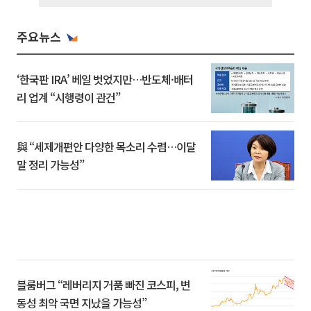
주요뉴스
‘한국판 IRA’ 베일 벗었지만…반도체·배터
리 업계 “시행령이 관건”
與 “세제개편안 다양한 목소리 수렴…이달
말 정리 가능성”
블룸버그 “레버리지 거품 빠진 코스피, 변
동성 최악 국면 지났을 가능성”