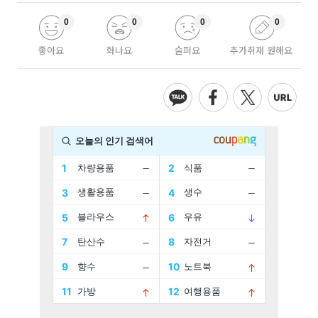
0
0
0
0
좋아요
화나요
슬퍼요
추가취재 원해요