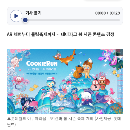
기사 듣기
00:00 / 03:29
AR 체험부터 튤립축제까지… 테마파크 봄 시즌 콘텐츠 경쟁
▲롯데월드 아쿠아리움 쿠키런과 봄 시즌 축제 개최 (사진제공=롯데
월드)