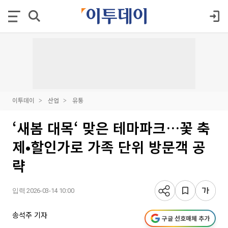
이투데이
산업
유통
‘새봄 대목‘ 맞은 테마파크…꽃 축
제•할인가로 가족 단위 방문객 공
략
입력 2026-03-14 10:00
송석주 기자
구글 선호매체 추가