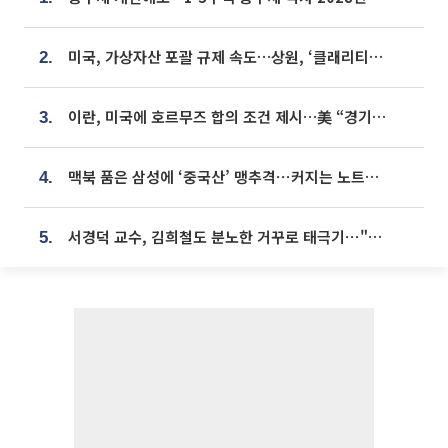
미국, 가상자산 포괄 규제 속도…상원, ‘클래리티법’ 9월 절차투표 추진
2.
이란, 미국에 호르무즈 합의 조건 제시…美 “경기 아직 안 끝나” [종합]
3.
맥북 품은 삼성에 ‘중국산’ 맹추격⋯커지는 노트북 OLED 시장
4.
서경덕 교수, 김희철도 분노한 거꾸로 태극기⋯"엉터리는 아냐, 아쉬울 뿐"
5.