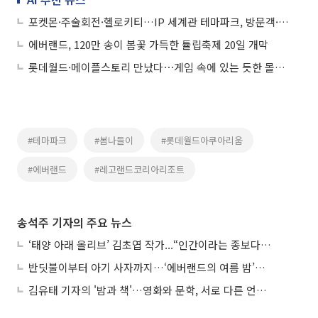
포켓몬·주술회전·헬로키티…IP 세계관 테마파크, 방문객·매출 동반 급증
에버랜드, 120만 송이 봄꽃 가득한 튤립축제 20일 개막
롯데월드·메이플스토리 만났다⋯게임 속에 있는 듯한 몰입형 콘텐츠 눈길
#테마파크
#봄나들이
#롯데월드아쿠아리움
#에버랜드
#레고랜드코리아리조트
송석주 기자의 주요 뉴스
‘태양 아래 올리브’ 김초엽 작가...“인간이라는 종보다 설명하기 어려운 한 사람을 쓰고 싶었다”
반딧불이부터 아기 사자까지…‘에버랜드의 여름 밤’이 기다려지는 이유
김유태 기자의 '밤과 책'…영화와 문학, 서로 다른 언어를 읽다