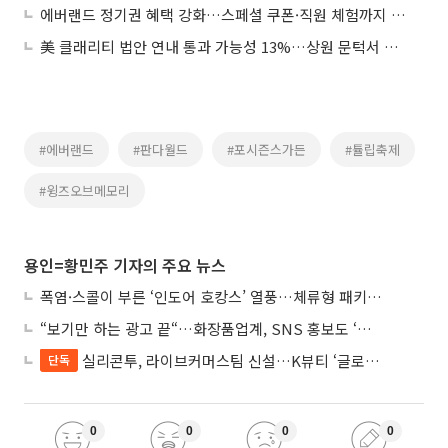
에버랜드 정기권 혜택 강화…스페셜 쿠폰·직원 체험까지 지원
美 클래리티 법안 연내 통과 가능성 13%…상원 문턱서 제동
#에버랜드
#판다월드
#포시즌스가든
#튤립축제
#윙즈오브메모리
용인=황민주 기자의 주요 뉴스
폭염·스콜이 부른 ‘인도어 호캉스’ 열풍…체류형 패키지 뜬다
“보기만 하는 광고 끝“…화장품업계, SNS 홍보도 ‘참여형 콘텐츠’로 변모
실리콘투, 라이브커머스팀 신설…K뷰티 ‘글로벌 판매망’ 확대
단독
0
0
0
0