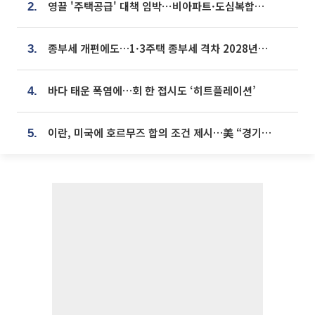
영끌 '주택공급' 대책 임박⋯비아파트·도심복합까지 총동원
2.
종부세 개편에도…1·3주택 종부세 격차 2028년부터 확대
3.
바다 태운 폭염에…회 한 접시도 ‘히트플레이션’
4.
이란, 미국에 호르무즈 합의 조건 제시…美 “경기 아직 안 끝나” [종합]
5.