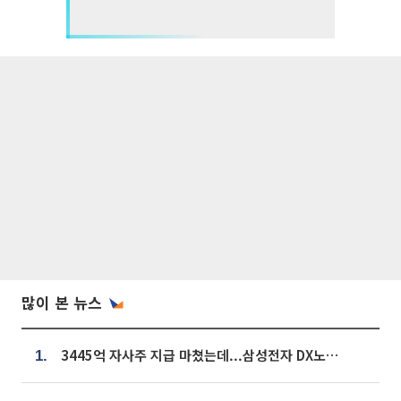
많이 본 뉴스
3445억 자사주 지급 마쳤는데...삼성전자 DX노조, 뒤늦은 '떼쓰기 집회'
1.