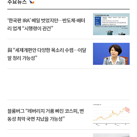
주요뉴스
‘한국판 IRA’ 베일 벗었지만…반도체·배터
리 업계 “시행령이 관건”
與 “세제개편안 다양한 목소리 수렴…이달
말 정리 가능성”
블룸버그 “레버리지 거품 빠진 코스피, 변
동성 최악 국면 지났을 가능성”