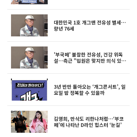
길"
대한민국 1호 개그맨 전유성 별세…
향년 76세
'부국페' 불참한 전유성, 건강 위독
설⋯측근 "입원은 맞지만 의식 있
어"
3년 반만 돌아오는 ‘개그콘서트’, 일
요일 밤 정복할 수 있을까
김영희, 만삭도 리한나처럼…‘부코
페’에 나타난 D라인 힙스터 ‘눈길’