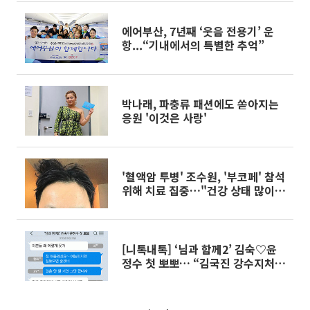
에어부산, 7년째 ‘웃음 전용기’ 운
항...“기내에서의 특별한 추억”
박나래, 파충류 패션에도 쏟아지는
응원 '이것은 사랑'
'혈액암 투병' 조수원, '부코페' 참석
위해 치료 집중…"건강 상태 많이
좋아지고 있어"
[니톡내톡] ‘님과 함께2’ 김숙♡윤
정수 첫 뽀뽀… “김국진 강수지처럼
사귀는 거 아니야?” “찰떡궁합”