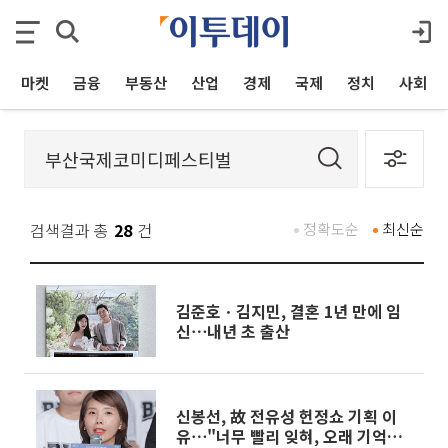
마켓
금융
부동산
산업
경제
국제
정치
사회
검색결과 총
28
건
정확도순
최신순
김준호ㆍ김지민, 결혼 1년 만에 임
신⋯내년 초 출산
신봉선, 故 전유성 헌정쇼 기획 이
유⋯"너무 빨리 잊혀, 오래 기억되