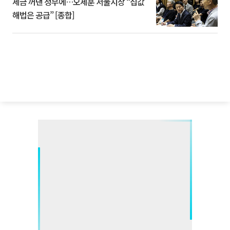
세금 꺼낸 정부에…오세훈 서울시장 “집값
해법은 공급” [종합]