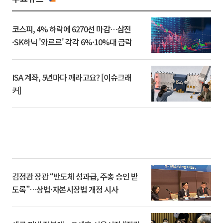
코스피, 4% 하락에 6270선 마감…삼전
·SK하닉 '와르르' 각각 6%·10%대 급락
ISA 계좌, 5년마다 깨라고요? [이슈크래
커]
김정관 장관 “반도체 성과급, 주총 승인 받
도록”…상법·자본시장법 개정 시사