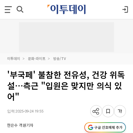
이투데이
문화·라이프
방송/TV
'부국페' 불참한 전유성, 건강 위독
설⋯측근 "입원은 맞지만 의식 있
어"
입력 2025-09-24 19:55
한은수 객원기자
구글 선호매체 추가