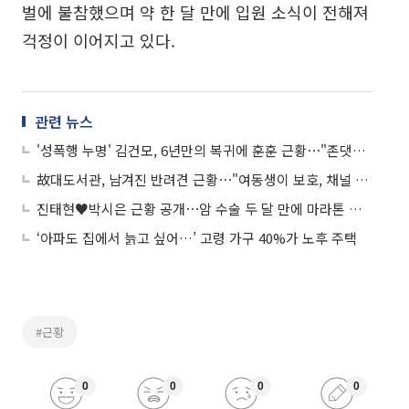
벌에 불참했으며 약 한 달 만에 입원 소식이 전해져
걱정이 이어지고 있다.
관련 뉴스
'성폭행 누명' 김건모, 6년만의 복귀에 훈훈 근황⋯"존댓말로 먼저 악수 청해"
故대도서관, 남겨진 반려견 근황⋯"여동생이 보호, 채널 유지할 것"
진태현♥박시은 근황 공개⋯암 수술 두 달 만에 마라톤 완주
‘아파도 집에서 늙고 싶어…’ 고령 가구 40%가 노후 주택
#근황
0
0
0
0