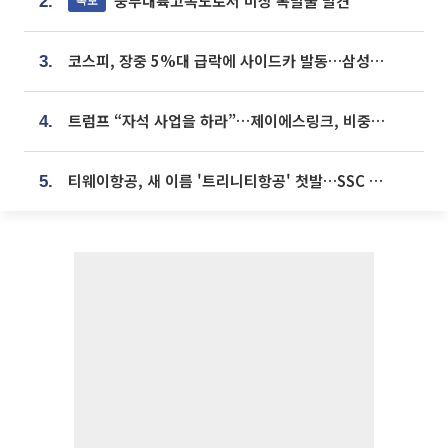
중부내륙고속도로서 미상 폭발물 발견
2.
코스피, 장중 5%대 급락에 사이드카 발동…삼성·SK 동반 폭락
3.
트럼프 “자석 사업을 하라”…제이에스링크, 비중국 영구자석 공급망 구축 속도
4.
티웨이항공, 새 이름 '트리니티항공' 첫발…SSC 전략 본격화
5.