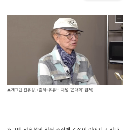
▲개그맨 전유성. (출처=유튜브 채널 '꼰대희' 캡처)
개그맨 전유성의 입원 소식에 걱정이 이어지고 있다.