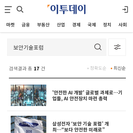
마켓
금융
부동산
산업
경제
국제
정치
사회
검색결과 총
17
건
정확도순
최신순
'안전한 AI 개발' 글로벌 과제로⋯기
업들, AI 안전장치 마련 총력
삼성전자 ‘보안 기술 포럼’ 개
최…“보다 안전한 미래로”