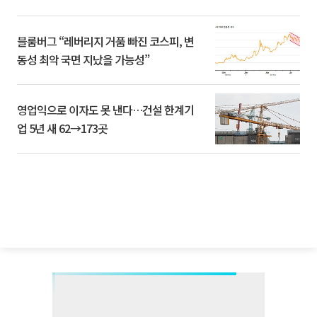
블룸버그 “레버리지 거품 빠진 코스피, 변
동성 최악 국면 지났을 가능성”
영업익으로 이자도 못 낸다…건설 한계기
업 5년 새 62→173곳