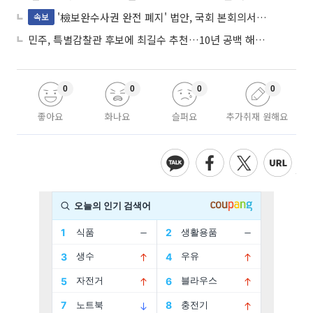
'檢보완수사권 완전 폐지' 법안, 국회 본회의서 민주당 주도 통과
속보
민주, 특별감찰관 후보에 최길수 추천…10년 공백 해소 속도
0
0
0
0
좋아요
화나요
슬퍼요
추가취재 원해요