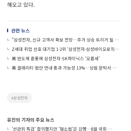
해오고 있다.
관련 뉴스
"삼성전자, 신규 고객사 확보 전망…주가 상승 트리거 될 것"
Z세대 취업 선호 대기업 1·2위 ‘삼성전자·삼성바이오로직스’
美 반도체 훈풍에 삼성전자·SK하이닉스 '오름세'
美 클래리티 법안 연내 통과 가능성 13%…상원 문턱서 제동
#삼성전자
유진의 기자의 주요 뉴스
'선관위 특검' 합의했지만 '형소법'은 강행…8월 국회 '입법 2차전' 예고