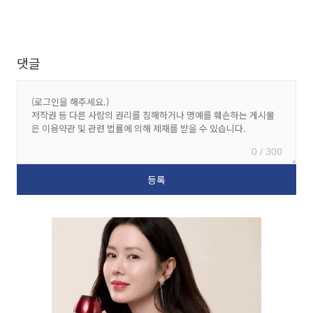
댓글
0 / 300