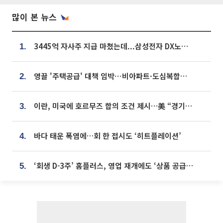
많이 본 뉴스
3445억 자사주 지급 마쳤는데...삼성전자 DX노조, 뒤늦은 '떼쓰기 집회'
1.
영끌 '주택공급' 대책 임박⋯비아파트·도심복합까지 총동원
2.
이란, 미국에 호르무즈 합의 조건 제시…美 “경기 아직 안 끝나” [종합]
3.
바다 태운 폭염에…회 한 접시도 ‘히트플레이션’
4.
‘회생 D-3주’ 홈플러스, 영업 재개에도 ‘상품 공급망’ 복구가 생존 관건
5.