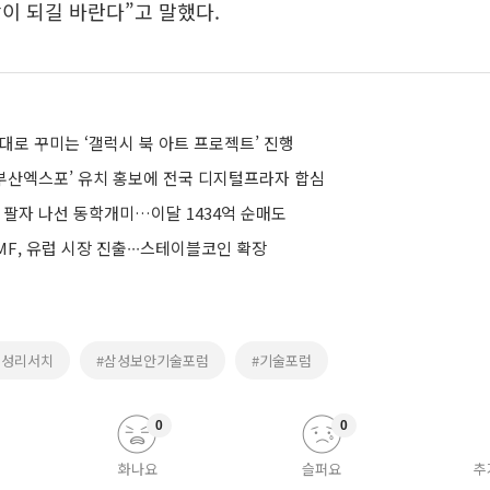
이 되길 바란다”고 말했다.
대로 꾸미는 ‘갤럭시 북 아트 프로젝트’ 진행
0 부산엑스포’ 유치 홍보에 전국 디지털프라자 합심
 팔자 나선 동학개미…이달 1434억 순매도
F, 유럽 시장 진출∙∙∙스테이블코인 확장
삼성리서치
#삼성보안기술포럼
#기술포럼
0
0
화나요
슬퍼요
추