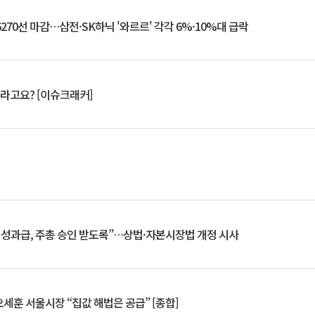
6270선 마감…삼전·SK하닉 '와르르' 각각 6%·10%대 급락
 깨라고요? [이슈크래커]
 성과급, 주총 승인 받도록”…상법·자본시장법 개정 시사
세훈 서울시장 “집값 해법은 공급” [종합]