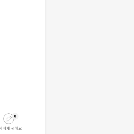
0
가취재 원해요