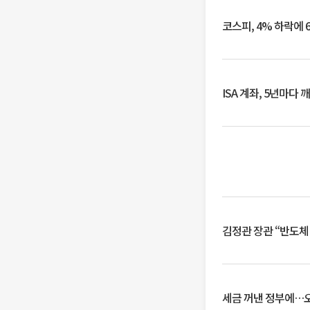
코스피, 4% 하락에 
ISA 계좌, 5년마다
김정관 장관 “반도체
세금 꺼낸 정부에…오