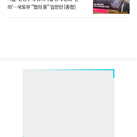
의'⋯국토부 "협의 중" 입장만 [종합]