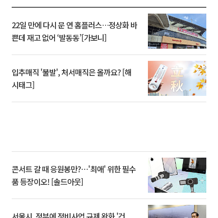
22일 만에 다시 문 연 홈플러스…정상화 바
쁜데 재고 없어 ‘발동동’[가보니]
입추매직 '불발', 처서매직은 올까요? [해
시태그]
콘서트 갈 때 응원봉만?⋯'최애' 위한 필수
품 등장이오! [솔드아웃]
서울시, 정부에 정비사업 규제 완화 '건