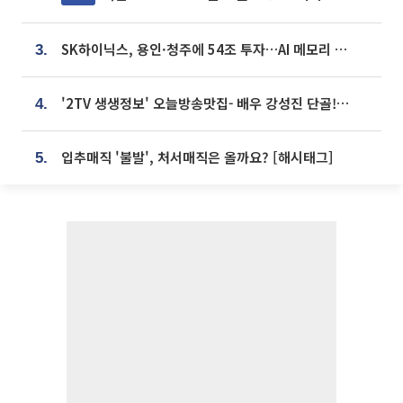
SK하이닉스, 용인·청주에 54조 투자…AI 메모리 생산기지 키운다
3.
'2TV 생생정보' 오늘방송맛집- 배우 강성진 단골! 쌀국수ㆍ푸팟퐁 커리 맛집 '블○○○'
4.
입추매직 '불발', 처서매직은 올까요? [해시태그]
5.