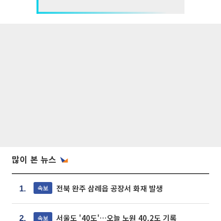
많이 본 뉴스
전북 완주 삼례읍 공장서 화재 발생
속보
1.
서울도 '40도'…오늘 노원 40.2도 기록
속보
2.