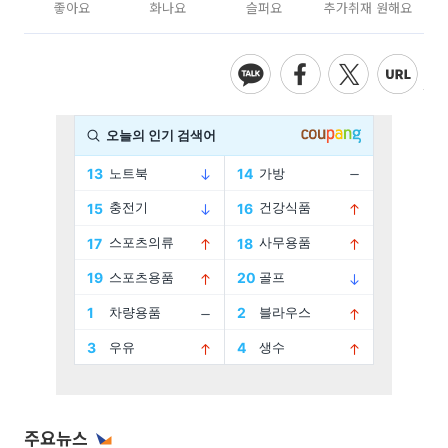
좋아요
화나요
슬퍼요
추가취재 원해요
주요뉴스