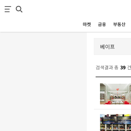
마켓
금융
부동산
검색결과 총
39