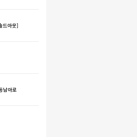
솔드아웃]
 동남아로