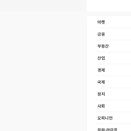
마켓
금융
부동산
산업
경제
국제
정치
사회
오피니언
문화·라이프