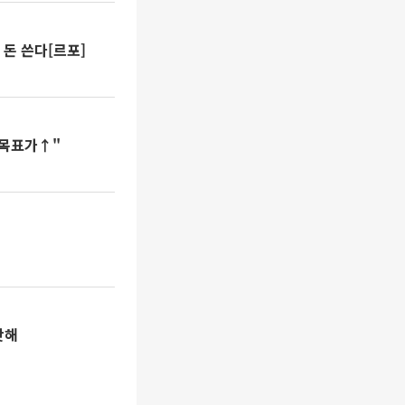
 돈 쓴다[르포]
 목표가↑"
핫해