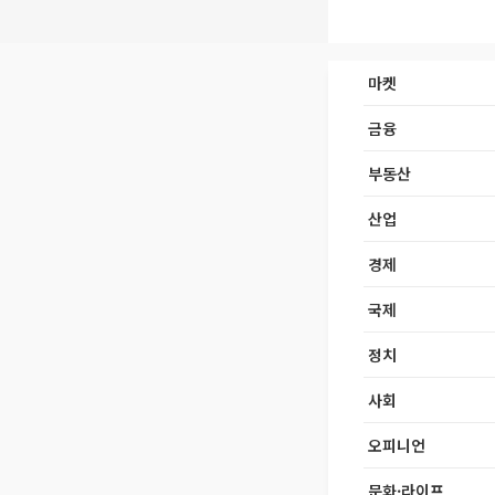
마켓
금융
부동산
산업
경제
국제
정치
사회
오피니언
문화·라이프