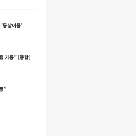
 '동상이몽'
 가동” [종합]
동”