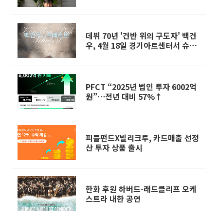
하는 혁신' 완성
데뷔 70년 '건반 위의 구도자' 백건
우, 4월 18일 경기아트센터서 슈베
르트와 마주 선다
PFCT “2025년 법인 투자 6002억
원”⋯전년 대비 57%↑
피플펀드X빌리크루, 카드매출 선정
산 투자 상품 출시
한화 후원 하버드-래드클리프 오케
스트라 내한 공연