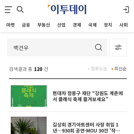
마켓
금융
부동산
산업
경제
국제
정치
사회
검색결과 총
120
건
정확도순
최신순
현대차 정몽구 재단 “강원도 계촌에
서 클래식 축제 즐겨보세요”
김상회 경기아트센터 사장 취임 1
년…930회 공연·MOU 30건 '작동