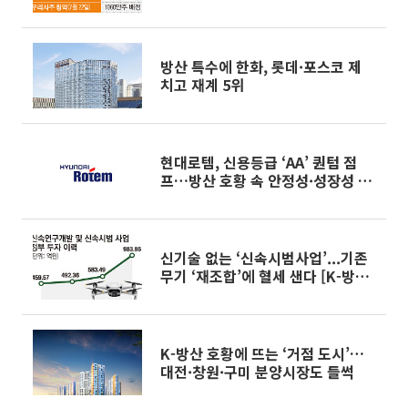
방산 특수에 한화, 롯데·포스코 제
치고 재계 5위
현대로템, 신용등급 ‘AA’ 퀀텀 점
프…방산 호황 속 안정성·성장성 동
시 입증
신기술 없는 ‘신속시범사업’...기존
무기 ‘재조합’에 혈세 샌다 [K-방산,
그들만의 리그 上]
K-방산 호황에 뜨는 ‘거점 도시’…
대전·창원·구미 분양시장도 들썩