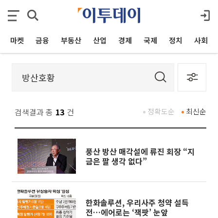
마켓
금융
부동산
산업
경제
국제
정치
사회
검색결과 총
13
건
정확도순
최신순
풍산 방산 매각설에 류진 회장 “지
금은 팔 생각 없다”
한화솔루션, 우리사주 청약 설득
전…에어로는 ‘잭팟’ 눈앞