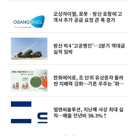
오상자이엘, 로봇ㆍ방산 호황에 고
객사 추가 공급 요청 큰 폭 증가
방산 빅4 ‘고공행진’⋯2분기 역대급
실적 임박
한화에어로, 조 단위 유상증자 둘러
싼 지배력 강화…기존 주주는 '화들
짝'
엠앤씨솔루션, 지난해 사상 최대 실
적…매출 전년비 56.3%↑