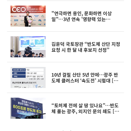
"연극하면 용인, 문화하면 이상
일"…3년 연속 '영향력 있는
CEO'에 오른 시장의 경영학
김윤덕 국토장관 “반도체 산단 지정
요청 시 한 달 내 후보지 선정”
10년 걸릴 산단 5년 안에…광주 반
도체 클러스터 ‘속도전’ 시험대 [메
가프로젝트 현장을 가다 ①-2]
“토허제 전에 살 땅 있나요”…반도
체 품는 광주, 외지인 문의 쇄도 [르
포] [메가프로젝트 현장을 가다
①-1]