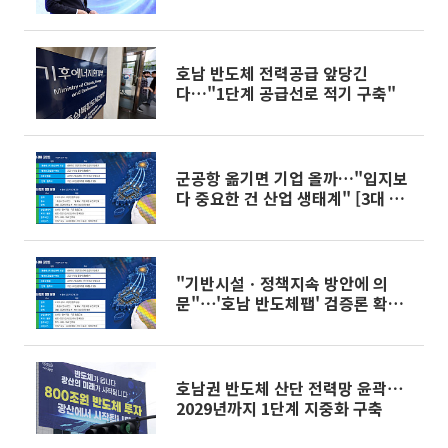
후부 첫 직제개편]
호남 반도체 전력공급 앞당긴
다…"1단계 공급선로 적기 구축"
군공항 옮기면 기업 올까…"입지보
다 중요한 건 산업 생태계" [3대 메
가프로젝트, 현실은]
"기반시설ㆍ정책지속 방안에 의
문"⋯'호남 반도체팹' 검증론 확산
[3대 메가프로젝트, 현실은]
호남권 반도체 산단 전력망 윤곽⋯
2029년까지 1단계 지중화 구축