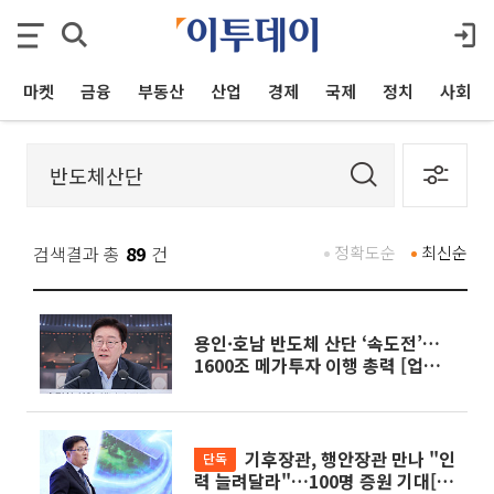
마켓
금융
부동산
산업
경제
국제
정치
사회
검색결과 총
89
건
정확도순
최신순
용인·호남 반도체 산단 ‘속도전’…
1600조 메가투자 이행 총력 [업무보
고]
기후장관, 행안장관 만나 "인
단독
력 늘려달라"…100명 증원 기대[기