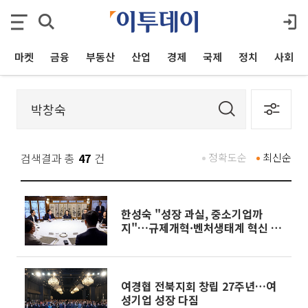
마켓
금융
부동산
산업
경제
국제
정치
사회
검색결과 총
47
건
정확도순
최신순
한성숙 "성장 과실, 중소기업까
지"…규제개혁·벤처생태계 혁신 논
의
여경협 전북지회 창립 27주년…여
성기업 성장 다짐