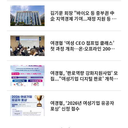
김기문 회장 "바이오 등 중부권 中
企 지역경제 기여...재정 지원 등 정
책 필요"
여경협 ‘여성 CEO 점프업 클래스’
첫 과정 개최…온·오프라인 200명
참여
여경협, '판로역량 강화지원사업' 모
집..."여성기업 디지털 판로’ 개척
지원"
여경협, ‘2026년 여성기업 유공자
포상’ 신청 접수