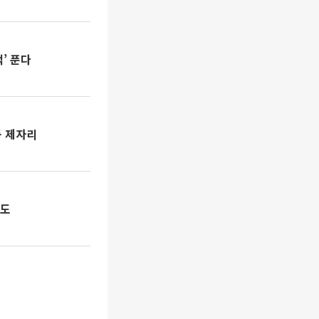
’ 푼다
동 제자리
속도