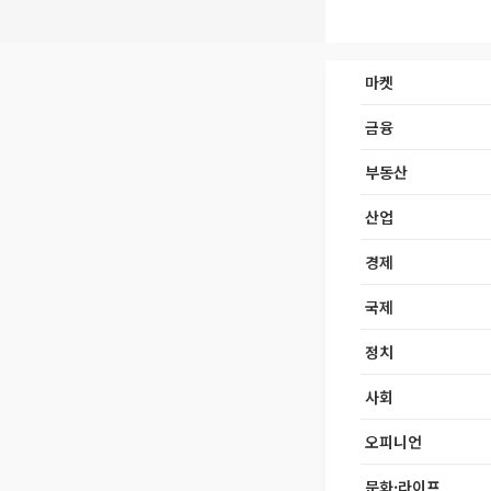
마켓
금융
부동산
산업
경제
국제
정치
사회
오피니언
문화·라이프