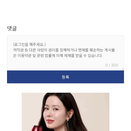
댓글
0 / 300