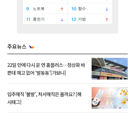
주요뉴스
22일 만에 다시 문 연 홈플러스…정상화 바
쁜데 재고 없어 ‘발동동’[가보니]
입추매직 '불발', 처서매직은 올까요? [해
시태그]