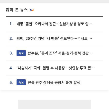
많이 본 뉴스
태풍 '돌핀' 오키나와 접근…일본기상청 경로 업데이트
1.
빅뱅, 20주년 기념 '새 뱅봉' 선보인다⋯콘서트 앞두고 팝업 개최
2.
합수본, '통계 조작' 서울·경기·충북 선관위 등 추가 압수수색
속보
3.
‘나솔사계’ 국화, 결별 후 재등장⋯첫인상 투표 휩쓸고 ‘인기녀’ 등극
4.
전북 완주 삼례읍 공장서 화재 발생
속보
5.