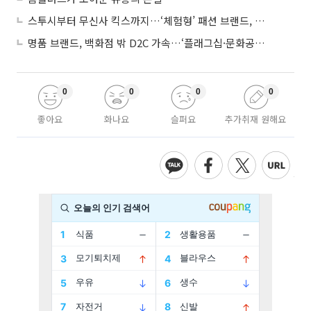
스투시부터 무신사 킥스까지…‘체험형’ 패션 브랜드, 잇단 제주행
명품 브랜드, 백화점 밖 D2C 가속…‘플래그십·문화공간’ 전략 눈길
0
0
0
0
좋아요
화나요
슬퍼요
추가취재 원해요