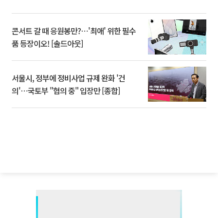
콘서트 갈 때 응원봉만?⋯'최애' 위한 필수
품 등장이오! [솔드아웃]
서울시, 정부에 정비사업 규제 완화 '건
의'⋯국토부 "협의 중" 입장만 [종합]