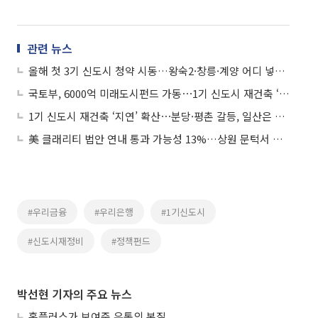
관련 뉴스
올해 첫 3기 신도시 청약 시동…왕숙2·창릉·계양 어디 넣을까
국토부, 6000억 미래도시펀드 가동⋯1기 신도시 재건축 ‘돈맥’ 푼다
1기 신도시 재건축 ‘지연’ 확산⋯분당·평촌 갈등, 일산은 사업성 발목
美 클래리티 법안 연내 통과 가능성 13%…상원 문턱서 제동
#우리금융
#우리은행
#1기신도시
#신도시재정비
#정책펀드
박선현 기자의 주요 뉴스
홈플러스가 보여준 유통의 본질