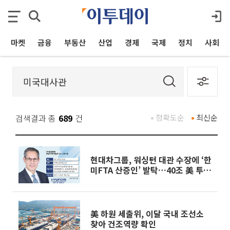
마켓
금융
부동산
산업
경제
국제
정치
사회
검색결과 총
689
건
정확도순
최신순
현대차그룹, 워싱턴 대관 수장에 ‘한
미FTA 산증인’ 발탁…40조 美 투자
뒷받침
美 하원 세출위, 이달 국내 조선소
찾아 건조역량 확인