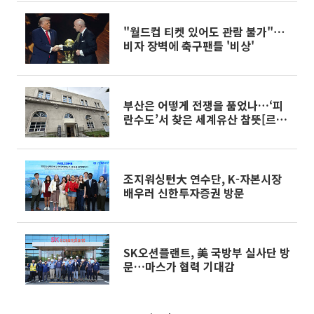
"월드컵 티켓 있어도 관람 불가"⋯
비자 장벽에 축구팬들 '비상'
부산은 어떻게 전쟁을 품었나…‘피
란수도’서 찾은 세계유산 참뜻[르
포][D-50 유네스코 세계유산위]
조지워싱턴大 연수단, K-자본시장
배우러 신한투자증권 방문
SK오션플랜트, 美 국방부 실사단 방
문…마스가 협력 기대감