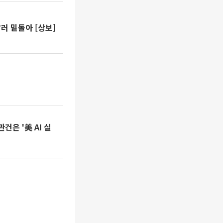
러 밑돌아 [상보]
건은 '美 AI 실