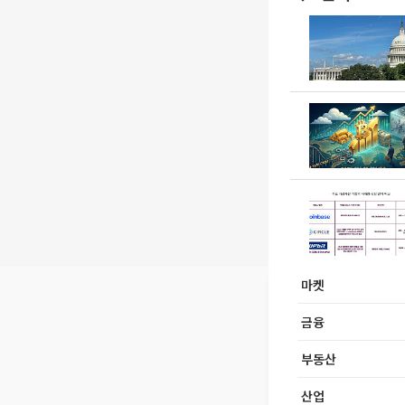
마켓
금융
부동산
산업