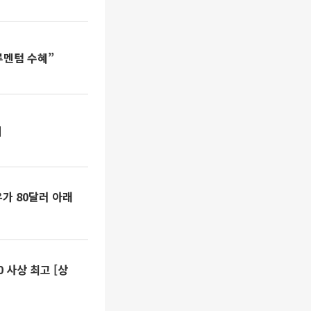
루멘텀 수혜”
외
유가 80달러 아래
 사상 최고 [상