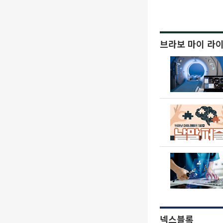
브라보 마이 라
넥스블록