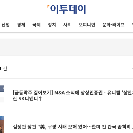
산업
경제
국제
정치
사회
오피니언
문화·라이프
9
건
[급등락주 짚어보기] M&A 소식에 상상인증권ㆍ유니켐 ‘상한
린 SK디앤디↑
김정관 장관 "美, 쿠팡 사태 오해 있어…한미 간 간극 좁히려 