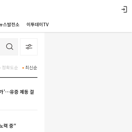
뉴스발전소
이투데이TV
정확도순
최신순
가’⋯유증 제동 걸
노력 중“