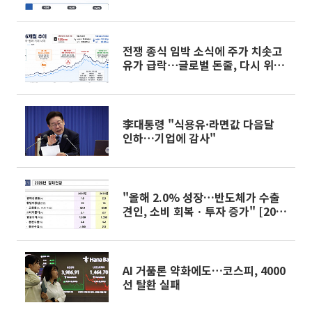
화
전쟁 종식 임박 소식에 주가 치솟고
유가 급락⋯글로벌 돈줄, 다시 위험
자산으로
李대통령 "식용유·라면값 다음달
인하…기업에 감사"
"올해 2.0% 성장…반도체가 수출
견인, 소비 회복ㆍ투자 증가" [2026
성장전략]
AI 거품론 약화에도…코스피, 4000
선 탈환 실패