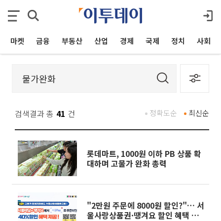
마켓
금융
부동산
산업
경제
국제
정치
사회
검색결과 총
41
건
정확도순
최신순
롯데마트, 1000원 이하 PB 상품 확
대하며 고물가 완화 총력
"2만원 주문에 8000원 할인?"… 서
울사랑상품권·땡겨요 할인 혜택 강