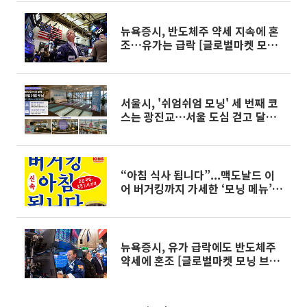
뉴욕증시, 반도체주 약세 지속에 혼
조…유가는 급락 [글로벌마켓 모닝
브리핑]
서울시, '쉬엄쉬엄 모닝' 세 번째 코
스는 광진교⋯서울 도심 걷고 달린
다
“아침 식사 됩니다”...맥도날드 이
어 버거킹까지 가세한 ‘모닝 메뉴’
경쟁
뉴욕증시, 유가 급락에도 반도체주
약세에 혼조 [글로벌마켓 모닝 브리
핑]