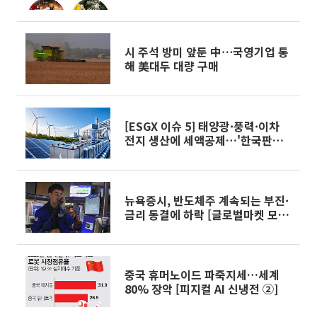
버거' 외[나왔다 신상]
시 주석 방미 앞둔 中⋯국영기업 통
해 美대두 대량 구매
[ESGX 이슈 5] 태양광·풍력·이차
전지 생산에 세액공제…'한국판
IRA' 내년 도입
뉴욕증시, 반도체주 계속되는 부진·
금리 동결에 하락 [글로벌마켓 모닝
브리핑]
중국 휴머노이드 파죽지세…세계
80% 장악 [피지컬 AI 신냉전 ②]