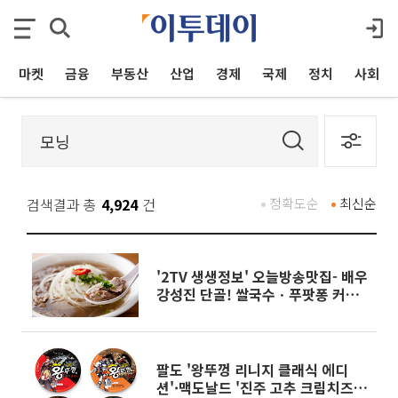
마켓
금융
부동산
산업
경제
국제
정치
사회
검색결과 총
4,924
건
정확도순
최신순
'2TV 생생정보' 오늘방송맛집- 배우
강성진 단골! 쌀국수ㆍ푸팟퐁 커리
맛집 '블○○○'
팔도 '왕뚜껑 리니지 클래식 에디
션'·맥도날드 '진주 고추 크림치즈