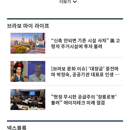
더보기
브라보 마이 라이프
“신축 안되면 기존 시설 사자” 美 고
령자 주거시설에 투자 몰려
[브라보 문화 이슈] ‘대장금’ 중전마
마 박정숙, 공공기관 대표로 인생 2
막
"현장 무시한 공급주의 '장롱로봇'
불러" 에이지테크 미래 점검
넥스블록