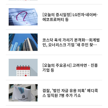
[오늘의 증시일정] LG전자·네이버·
에코프로머티 등
코스닥 옥석 가리기 본격화…회계법
인, 오너리스크 기업 '새 주인 찾기'
나서
[오늘의 주요공시] 고려아연ㆍ진흥
기업 등
검찰, '법인 자금 유용 의혹' 메디콕
스 임직원 7명 추가 기소