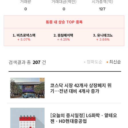
거래량
거래대금(백만)
시가총액(억)
0
0
127
동종 내 상승 TOP 종목
1. 비츠로넥스텍
2. 휴림에이텍
3. 유니테크노
+ 5.07%
+ 4.25%
+ 3.88%
검색결과 총
207
건
정확도순
최신순
코스닥 시장 42개사 상장폐지 위
기…전년 대비 4개사 증가
[오늘의 증시일정] LG화학ㆍ알테오
젠ㆍHD현대중공업