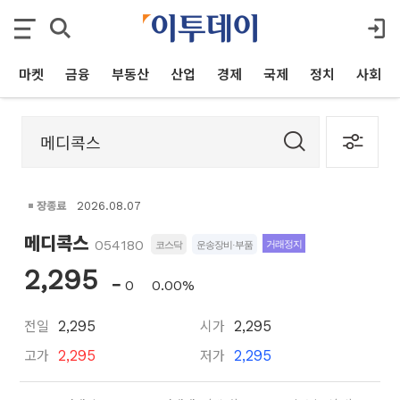
마켓
금융
부동산
산업
경제
국제
정치
사회
장종료
2026.08.07
메디콕스
054180
거래정지
코스닥
운송장비·부품
2,295
0
0.00%
전일
시가
2,295
2,295
고가
저가
2,295
2,295