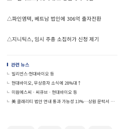
△파인엠텍, 베트남 법인에 306억 출자전환
△지니틱스, 임시 주총 소집허가 신청 제기
관련 뉴스
빌리언스·현대바이오 등
현대바이오, 무상증자 소식에 28%대↑
미원에스씨ㆍ씨큐브ㆍ현대바이오 등
美 클래리티 법안 연내 통과 가능성 13%…상원 문턱서 제동