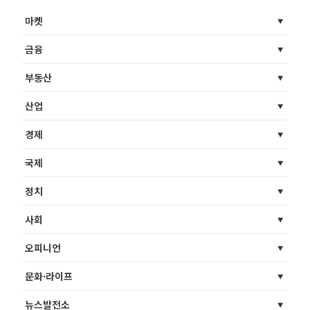
마켓
금융
부동산
산업
경제
국제
정치
사회
오피니언
문화·라이프
뉴스발전소