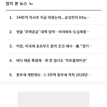
많이 본 뉴스
3445억 자사주 지급 마쳤는데...삼성전자 DX노조, 뒤늦은 '떼쓰기 집회'
1.
영끌 '주택공급' 대책 임박⋯비아파트·도심복합까지 총동원
2.
이란, 미국에 호르무즈 합의 조건 제시…美 “경기 아직 안 끝나” [종합]
3.
바다 태운 폭염에…회 한 접시도 ‘히트플레이션’
4.
종부세 개편에도…1·3주택 종부세 격차 2028년부터 확대
5.