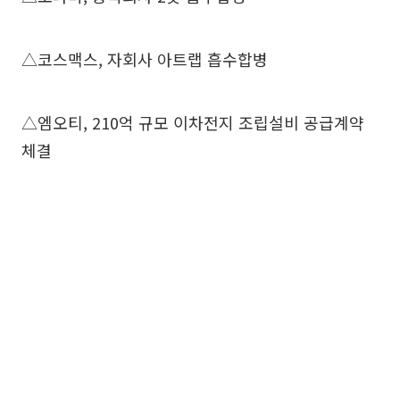
△코스맥스, 자회사 아트랩 흡수합병
△엠오티, 210억 규모 이차전지 조립설비 공급계약
체결