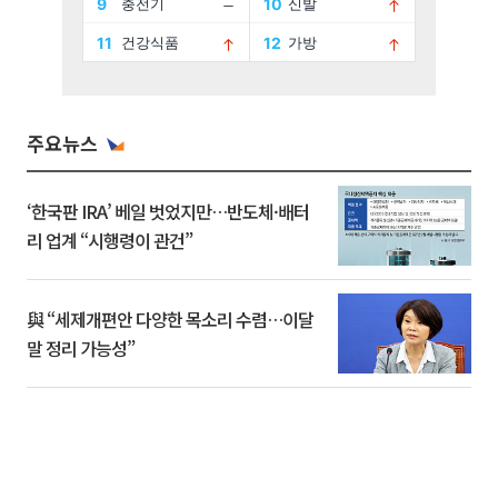
주요뉴스
‘한국판 IRA’ 베일 벗었지만…반도체·배터
리 업계 “시행령이 관건”
與 “세제개편안 다양한 목소리 수렴…이달
말 정리 가능성”