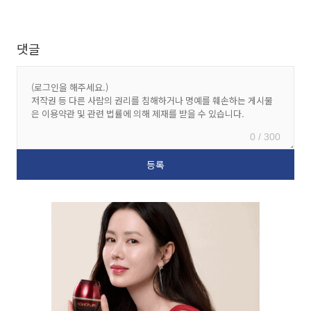
댓글
0 / 300