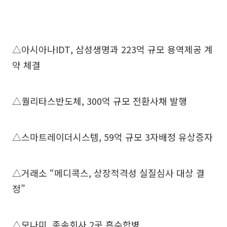
△아시아나IDT, 삼성생명과 223억 규모 용역제공 계
약 체결
△퀄리타스반도체, 300억 규모 전환사채 발행
△스마트레이더시스템, 59억 규모 3자배정 유상증자
△거래소 “메디콕스, 상장적격성 실질심사 대상 결
정”
△모나미, 종속회사 2곳 흡수합병