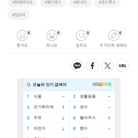
#현대바이오
#메디콕스
#모나미
#코스맥스
#엠오티
0
0
0
0
좋아요
화나요
슬퍼요
추가취재 원해요