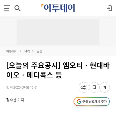
이투데이
마켓
일반
[오늘의 주요공시] 엠오티ㆍ현대바
이오ㆍ메디콕스 등
입력 2025-09-02 16:51
정수천 기자
구글 선호매체 추가