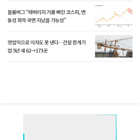
블룸버그 “레버리지 거품 빠진 코스피, 변
동성 최악 국면 지났을 가능성”
영업익으로 이자도 못 낸다…건설 한계기
업 5년 새 62→173곳