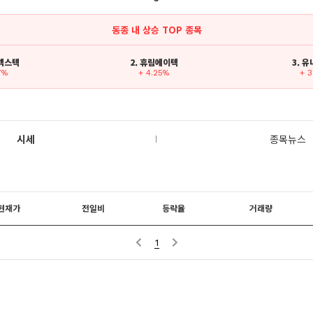
동종 내 상승 TOP 종목
로넥스텍
2. 휴림에이텍
3. 
7%
+ 4.25%
+ 
시세
종목뉴스
현재가
전일비
등락율
거래량
1