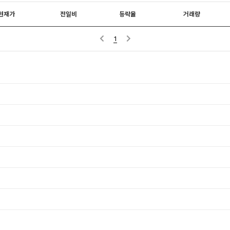
현재가
전일비
등락율
거래량
1