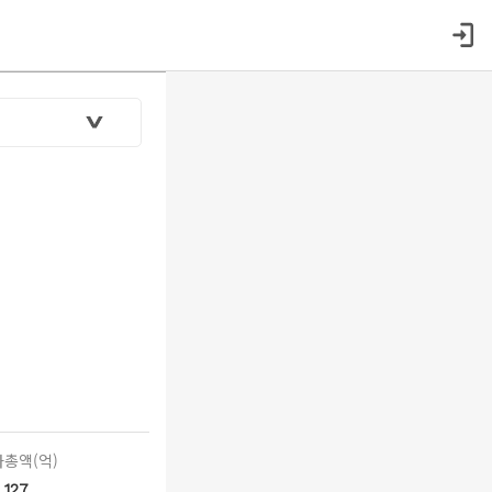
총액(억)
127