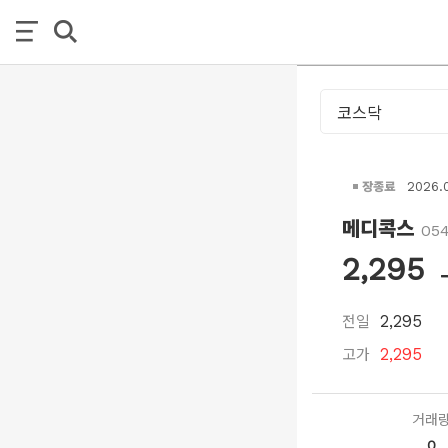
장종료
2026.
메디콕스
05
2,295
전일
2,295
고가
2,295
거래
0