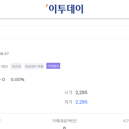
08.07
4180
거래정지
코스닥
운송장비·부품
0
0.00%
시가
2,295
저가
2,295
량
거래대금(백만)
시가
0