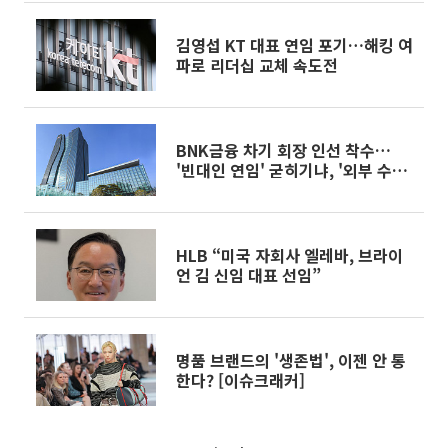
김영섭 KT 대표 연임 포기…해킹 여
파로 리더십 교체 속도전
BNK금융 차기 회장 인선 착수…
'빈대인 연임' 굳히기냐, '외부 수혈'
반전이냐
HLB “미국 자회사 엘레바, 브라이
언 김 신임 대표 선임”
명품 브랜드의 '생존법', 이젠 안 통
한다? [이슈크래커]