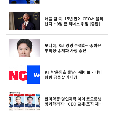
애플 팀 쿡, 15년 만에 CEO서 물러
난다…9월 존 터너스 취임 [종합]
모나미, 3세 경영 본격화…송하윤
부회장·송재화 사장 승진
KT 박윤영호 출발…웨이브ㆍ티빙
합병 급물살 기대감
한미약품·명인제약 이어 코오롱생
명과학까지…CEO 교체·조직 재정
비