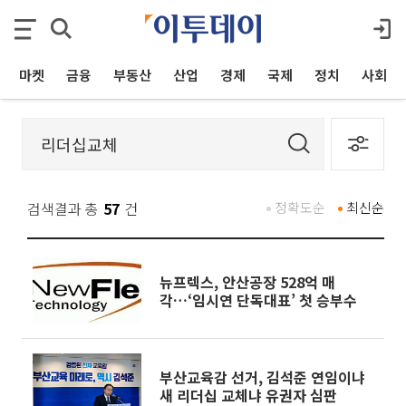
마켓
금융
부동산
산업
경제
국제
정치
사회
검색결과 총
57
건
정확도순
최신순
뉴프렉스, 안산공장 528억 매
각…‘임시연 단독대표’ 첫 승부수
부산교육감 선거, 김석준 연임이냐
새 리더십 교체냐 유권자 심판