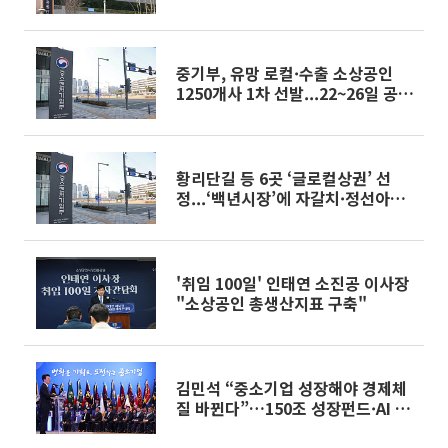
중기부, 유망 로컬·수출 소상공인
1250개사 1차 선발...22~26일 공개
오디션
황리단길 등 6곳 ‘글로컬상권’ 선
정...‘백년시장’에 자갈치·정선아리
랑 시장 등 10곳
'취임 100일' 인태연 소진공 이사장
"소상공인 총생산지표 구축"
김민석 “중소기업 성장해야 경제체
질 바뀐다”…150조 성장펀드·AI 전
환 지원