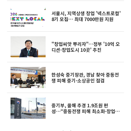
서울시, 지역상생 창업 '넥스트로컬'
8기 모집… 최대 7000만원 지원
"창업씨앗 뿌리자"…정부 '10억 오
디션·창업도시 10곳' 추진
한성숙 중기장관, 경남 찾아 중동전
쟁 피해 중기·소상공인 점검
중기부, 올해 추경 1.9조원 편
성⋯“중동전쟁 피해 최소화·창업
촉진” [전쟁추경]