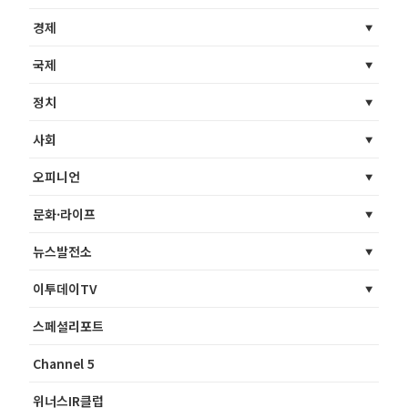
경제
국제
정치
사회
오피니언
문화·라이프
뉴스발전소
이투데이TV
스페셜리포트
Channel 5
위너스IR클럽