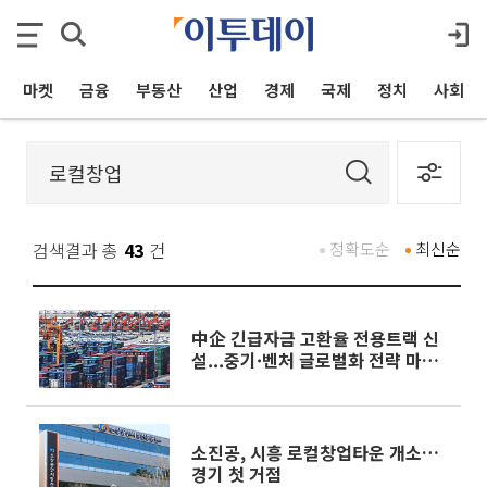
마켓
금융
부동산
산업
경제
국제
정치
사회
검색결과 총
43
건
정확도순
최신순
中企 긴급자금 고환율 전용트랙 신
설...중기·벤처 글로벌화 전략 마련
[하반기 경제전략]
소진공, 시흥 로컬창업타운 개소…
경기 첫 거점