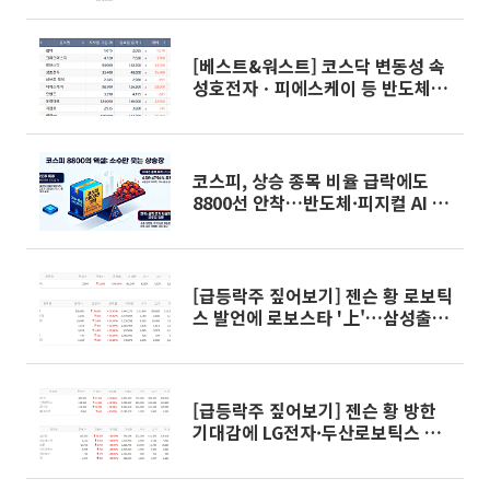
[베스트&워스트] 코스닥 변동성 속
성호전자ㆍ피에스케이 등 반도체주
↑⋯이주 급등 종목은?
코스피, 상승 종목 비율 급락에도
8800선 안착…반도체·피지컬 AI 주
도주 랠리
[급등락주 짚어보기] 젠슨 황 로보틱
스 발언에 로보스타 '上'…삼성출판
사·비보존 제약도 급등
[급등락주 짚어보기] 젠슨 황 방한
기대감에 LG전자·두산로보틱스 등
'上'