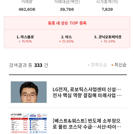
거래량
거래대금(백만)
시가총액(억)
482,606
39,786
7,829
동종 내 상승 TOP 종목
1. 아스플로
2. 야스
3. 코닉오토메이션
+ 15.15%
+ 13.65%
+ 10.24%
검색결과 총
333
건
정확도순
최신순
LG전자, 로보틱스사업센터 신설⋯
전사 핵심 역량 결집해 미래사업 속
도
[베스트&워스트] 반도체 소부장으
로 몰린 코스닥 수급…서산·타이거
일렉 급등