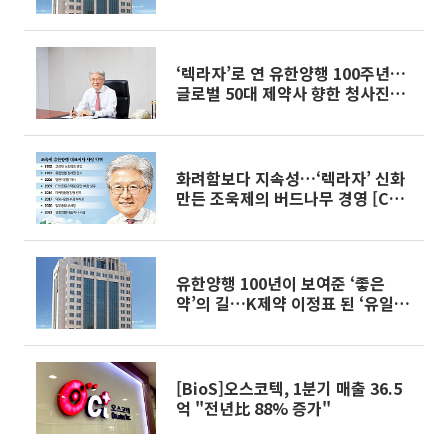
견인
‘렉라자’로 연 유한양행 100주년…
글로벌 50대 제약사 향한 청사진
[CEO 탐구생활]
화려함보다 지속성…‘렉라자’ 신화
만든 조욱제의 버드나무 경영 [CEO
탐구생활]
유한양행 100년이 보여준 ‘좋은
약’의 길…K제약 이정표 된 ‘유일한
정신’
[BioS]오스코텍, 1분기 매출 36.5
억 "전년比 88% 증가"