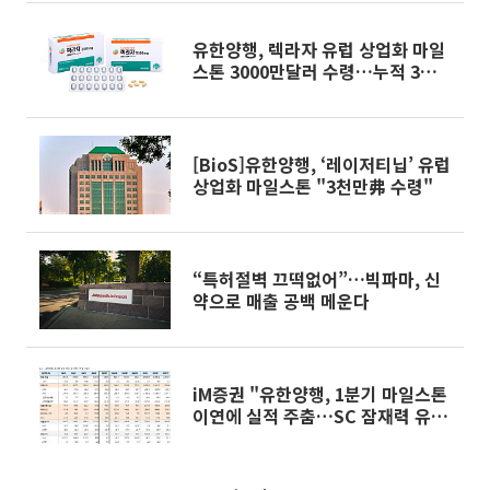
유한양행, 렉라자 유럽 상업화 마일
스톤 3000만달러 수령…누적 3억달
러 넘겨
[BioS]유한양행, ‘레이저티닙’ 유럽
상업화 마일스톤 "3천만弗 수령"
“특허절벽 끄떡없어”…빅파마, 신
약으로 매출 공백 메운다
iM증권 "유한양행, 1분기 마일스톤
이연에 실적 주춤…SC 잠재력 유
효"