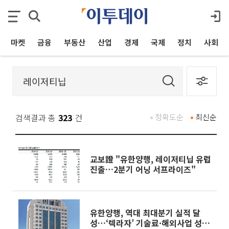
마켓
금융
부동산
산업
경제
국제
정치
사회
검색결과 총
323
건
정확도순
최신순
교보證 "유한양행, 레이저티닙 유럽
진출…2분기 어닝 서프라이즈"
유한양행, 역대 최대분기 실적 달
성…‘렉라자’ 기술료·해외사업 성장