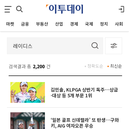
마켓
금융
부동산
산업
경제
국제
정치
사회
검색결과 총
2,200
건
정확도순
최신순
김민솔, KLPGA 상반기 독주…상금
·대상 등 5개 부문 1위
‘일본 골프 신데렐라’ 또 탄생⋯구와
키, AIG 여자오픈 우승