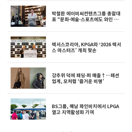
박철환 에이비씨컨텐츠그룹 총괄대
표 “문화·예술·스포츠에도 와인 스
며들게 할 것”[유통人터뷰]
렉서스코리아, KPGA와 ‘2026 렉서
스 마스터즈’ 개최 맞손
강추위 덕에 패딩·퍼 매출↑…패션
업계, 모처럼 ‘즐거운 비명’
BS그룹, 해남 파인비치에서 LPGA
열고 지역활성화 기여