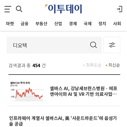
마켓
금융
부동산
산업
경제
국제
정치
사회
검색결과 총
454
건
정확도순
최신순
셀바스 AI, 강남세브란스병원ㆍ에프
앤아이와 AI 및 VR 기반 의료사업
협약 체결
인프라웨어 계열사 셀바스AI, 美 ‘사운드하운드’에 음성기
술 공급