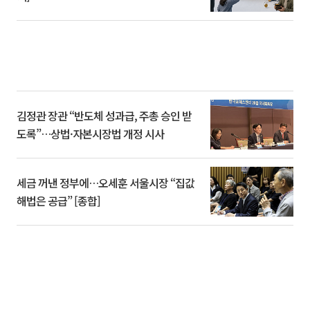
김정관 장관 “반도체 성과급, 주총 승인 받
도록”…상법·자본시장법 개정 시사
세금 꺼낸 정부에…오세훈 서울시장 “집값
해법은 공급” [종합]