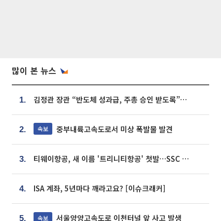
많이 본 뉴스
김정관 장관 “반도체 성과급, 주총 승인 받도록”…상법·자본시장법 개정 시사
1.
중부내륙고속도로서 미상 폭발물 발견
속보
2.
티웨이항공, 새 이름 '트리니티항공' 첫발…SSC 전략 본격화
3.
ISA 계좌, 5년마다 깨라고요? [이슈크래커]
4.
서울양양고속도로 이천터널 앞 사고 발생
속보
5.