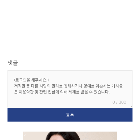
댓글
0 / 300