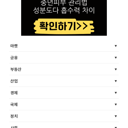
마켓
금융
부동산
산업
경제
국제
정치
사회