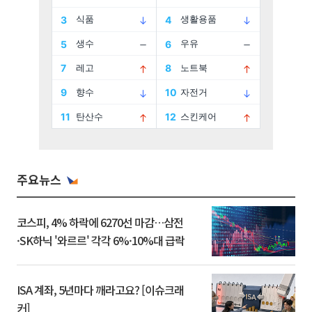
주요뉴스
코스피, 4% 하락에 6270선 마감…삼전
·SK하닉 '와르르' 각각 6%·10%대 급락
ISA 계좌, 5년마다 깨라고요? [이슈크래
커]