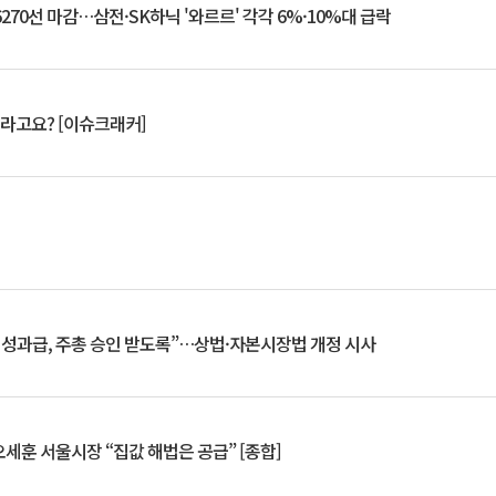
6270선 마감…삼전·SK하닉 '와르르' 각각 6%·10%대 급락
 깨라고요? [이슈크래커]
 성과급, 주총 승인 받도록”…상법·자본시장법 개정 시사
세훈 서울시장 “집값 해법은 공급” [종합]