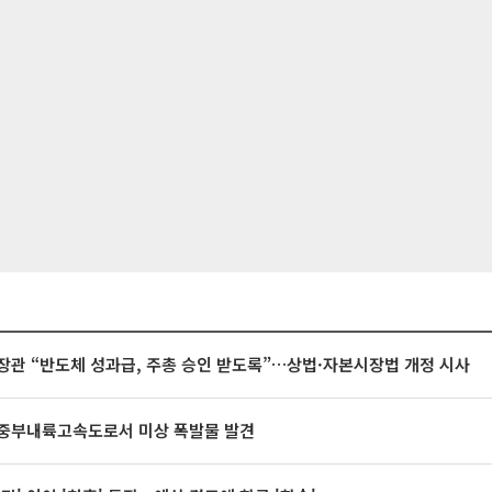
장관 “반도체 성과급, 주총 승인 받도록”…상법·자본시장법 개정 시사
중부내륙고속도로서 미상 폭발물 발견