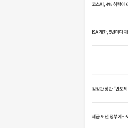
코스피, 4% 하락에 
ISA 계좌, 5년마다
김정관 장관 “반도체
세금 꺼낸 정부에…오