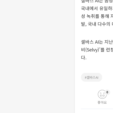
셀바스 AI는 음
국내에서 유일하
성 녹취를 통해 자
발, 국내 다수의
셀바스 AI는 지난
비(Selvy)’를
다.
#셀바스AI
0
좋아요