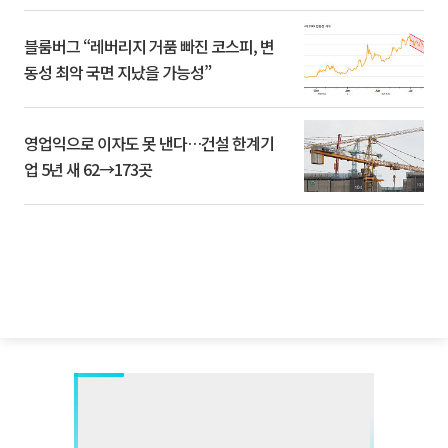
블룸버그 “레버리지 거품 빠진 코스피, 변
동성 최악 국면 지났을 가능성”
영업익으로 이자도 못 낸다…건설 한계기
업 5년 새 62→173곳