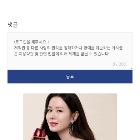
댓글
0 / 300