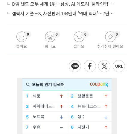
D램·낸드 모두 세계 1위…삼성, AI 메모리 '풀라인업'으로 승부
갤럭시 Z 폴드8, 사전판매 144만대 '역대 최대'…7년만에 갤노트10 기록 넘어
0
0
0
0
좋아요
화나요
슬퍼요
추가취재 원해요