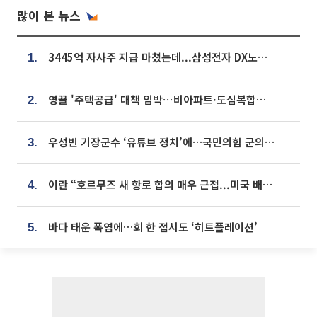
많이 본 뉴스
3445억 자사주 지급 마쳤는데...삼성전자 DX노조, 뒤늦은 '떼쓰기 집회'
1.
영끌 '주택공급' 대책 임박⋯비아파트·도심복합까지 총동원
2.
우성빈 기장군수 ‘유튜브 정치’에…국민의힘 군의원들 집단 반발
3.
이란 “호르무즈 새 항로 합의 매우 근접...미국 배상 먼저”
4.
바다 태운 폭염에…회 한 접시도 ‘히트플레이션’
5.