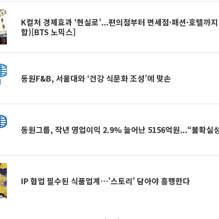
K컬처 경제효과 ‘현실로’...편의점부터 면세점·패션·호텔까지 
합)[BTS 노믹스]
동원F&B, 서울대와 ‘건강 식문화 조성’에 맞손
동원그룹, 작년 영업이익 2.9% 늘어난 5156억원...“불확실
IP 협업 필수된 식품업계⋯’스토리’ 담아야 흥행한다