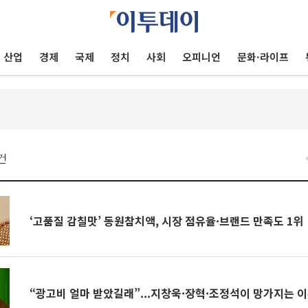
산업
경제
국제
정치
사회
오피니언
문화·라이프
건
‘고품질 감칠맛’ 동원참치액, 시장 점유율·브랜드 만족도 1위
“광고비 얼마 받았길래”...지창욱·장혁·조정석이 망가지는 