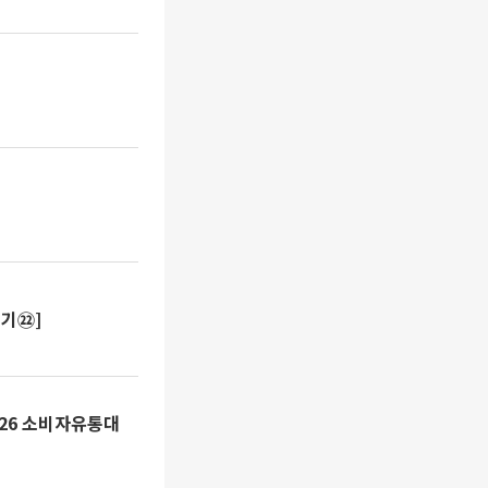
온기㉒]
026 소비자유통대