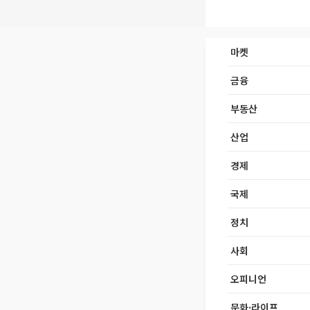
마켓
금융
부동산
산업
경제
국제
정치
사회
오피니언
문화·라이프