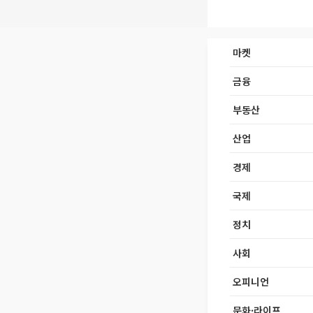
마켓
금융
부동산
산업
경제
국제
정치
사회
오피니언
문화·라이프