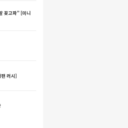
발 꽂고파” [미니
 [K-기업 재팬 러시]
장