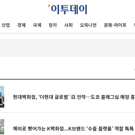
산업
경제
국제
정치
사회
오피니언
문화·라이프
건
현대백화점, ‘더현대 글로벌’ 日 안착…도쿄 플래그십 매장 
해외로 뻗어가는 K백화점...K브랜드 ‘수출 플랫폼’ 역할 톡톡