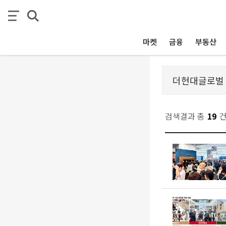
마켓
금융
부동산
검색결과 총
19