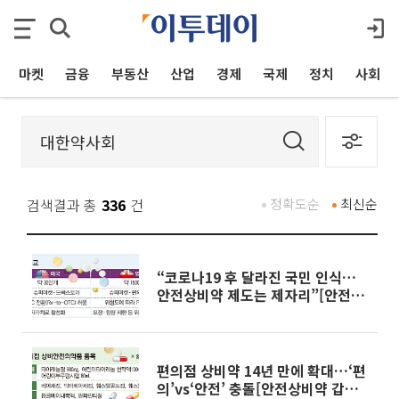
마켓
금융
부동산
산업
경제
국제
정치
사회
검색결과 총
336
건
정확도순
최신순
“코로나19 후 달라진 국민 인식…
안전상비약 제도는 제자리”[안전상
비약 갑론을박②]
편의점 상비약 14년 만에 확대…‘편
의’vs‘안전’ 충돌[안전상비약 갑론