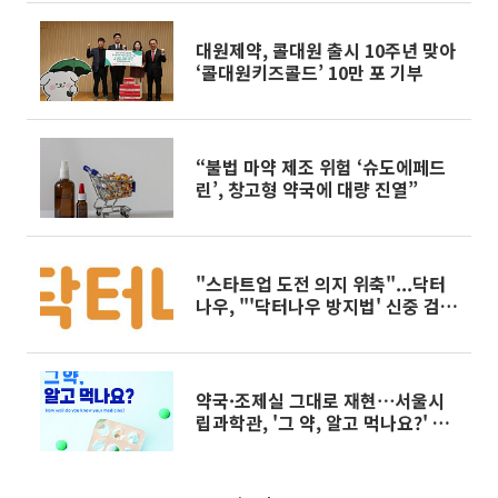
대원제약, 콜대원 출시 10주년 맞아
‘콜대원키즈콜드’ 10만 포 기부
“불법 마약 제조 위험 ‘슈도에페드
린’, 창고형 약국에 대량 진열”
"스타트업 도전 의지 위축"...닥터
나우, "'닥터나우 방지법' 신중 검토
해달라"
약국·조제실 그대로 재현⋯서울시
립과학관, '그 약, 알고 먹나요?' 특
별전 연다