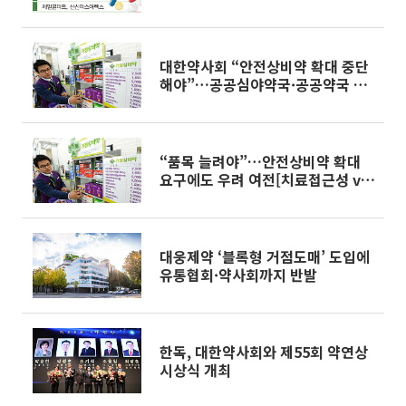
을박①]
대한약사회 “안전상비약 확대 중단
해야”…공공심야약국·공공약국 확
대 촉구
“품목 늘려야”…안전상비약 확대
요구에도 우려 여전[치료접근성 vs
약물오남용③]
대웅제약 ‘블록형 거점도매’ 도입에
유통협회·약사회까지 반발
한독, 대한약사회와 제55회 약연상
시상식 개최