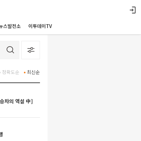
뉴스발전소
이투데이TV
정확도순
최신순
승차의 역설 中]
행