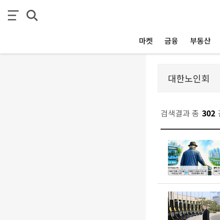
마켓
금융
부동산
검색결과 총
302