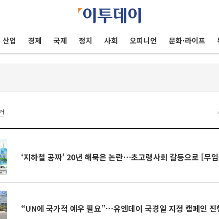
산업
경제
국제
정치
사회
오피니언
문화·라이프
건
‘지하철 공짜’ 20년 해묵은 논란⋯초고령사회 갈등으로 [무임
“UN에 국가적 예우 필요”…유엔데이 국경일 지정 캠페인 진