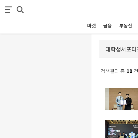
마켓
금융
부동산
검색결과 총
10