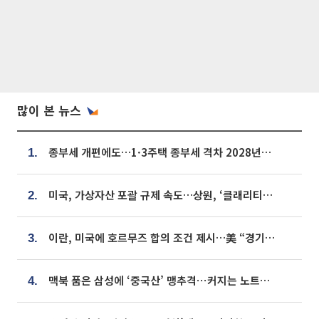
많이 본 뉴스
종부세 개편에도…1·3주택 종부세 격차 2028년부터 확대
1.
미국, 가상자산 포괄 규제 속도…상원, ‘클래리티법’ 9월 절차투표 추진
2.
이란, 미국에 호르무즈 합의 조건 제시…美 “경기 아직 안 끝나” [종합]
3.
맥북 품은 삼성에 ‘중국산’ 맹추격⋯커지는 노트북 OLED 시장
4.