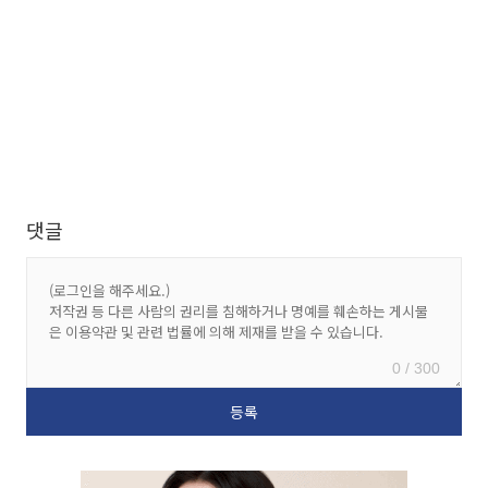
댓글
0 / 300