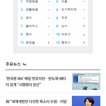
주요뉴스
‘한국판 IRA’ 베일 벗었지만…반도체·배터
리 업계 “시행령이 관건”
與 “세제개편안 다양한 목소리 수렴…이달