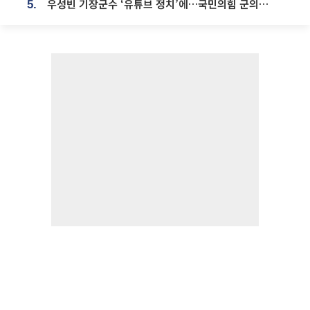
우성빈 기장군수 ‘유튜브 정치’에…국민의힘 군의원들 집단 반발
5.