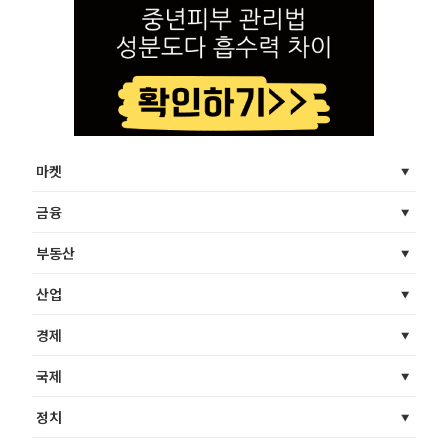
마켓
금융
부동산
산업
경제
국제
정치