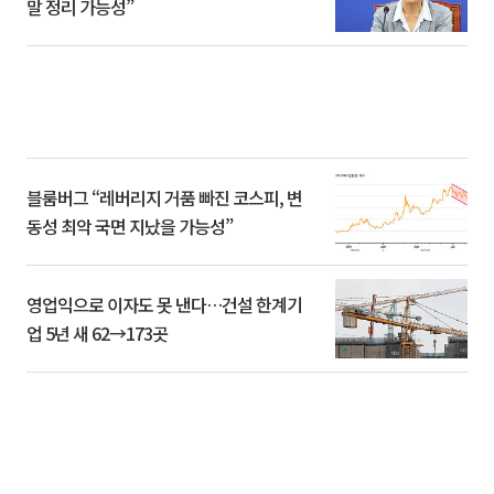
말 정리 가능성”
블룸버그 “레버리지 거품 빠진 코스피, 변
동성 최악 국면 지났을 가능성”
영업익으로 이자도 못 낸다…건설 한계기
업 5년 새 62→173곳