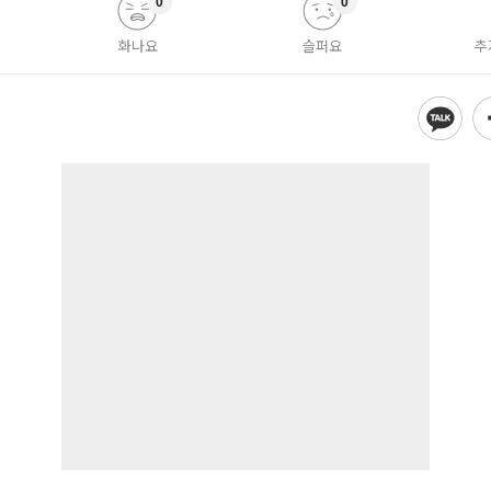
0
0
화나요
슬퍼요
추