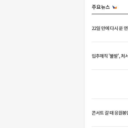
주요뉴스
22일 만에 다시 문 
입추매직 '불발', 처
콘서트 갈 때 응원봉만