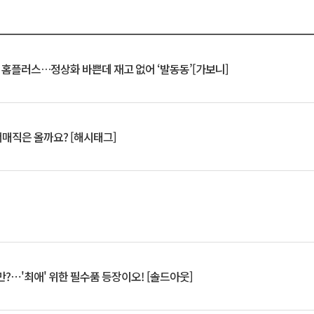
연 홈플러스…정상화 바쁜데 재고 없어 ‘발동동’[가보니]
서매직은 올까요? [해시태그]
?⋯'최애' 위한 필수품 등장이오! [솔드아웃]