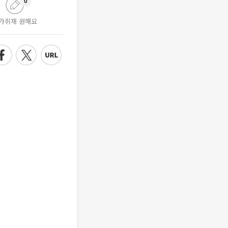
0
가취재 원해요