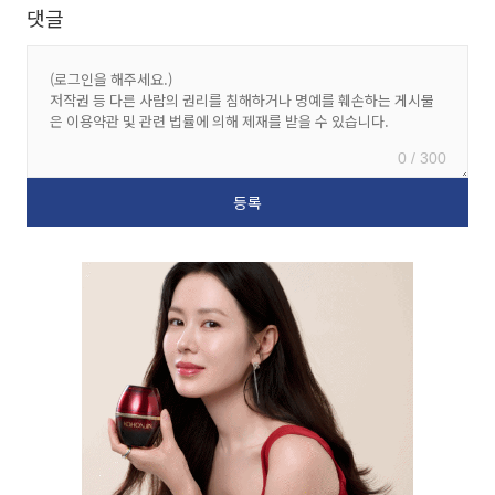
댓글
0 / 300