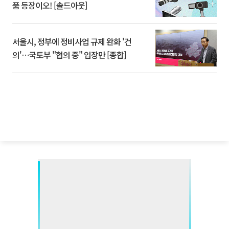
품 등장이오! [솔드아웃]
서울시, 정부에 정비사업 규제 완화 '건
의'⋯국토부 "협의 중" 입장만 [종합]