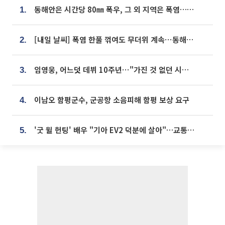
동해안은 시간당 80㎜ 폭우, 그 외 지역은 폭염…‘극과 극 날씨’
1.
[내일 날씨] 폭염 한풀 꺾여도 무더위 계속⋯동해안 이틀 연속 비
2.
임영웅, 어느덧 데뷔 10주년⋯"가진 것 없던 시절, 내 앞엔 20명의 팬뿐"
3.
이남오 함평군수, 군공항 소음피해 함평 보상 요구
4.
'굿 윌 헌팅' 배우 "기아 EV2 덕분에 살아"…교통사고 후 안전성 극찬
5.