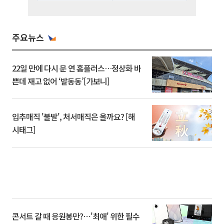
주요뉴스
22일 만에 다시 문 연 홈플러스…정상화 바
쁜데 재고 없어 ‘발동동’[가보니]
입추매직 '불발', 처서매직은 올까요? [해
시태그]
콘서트 갈 때 응원봉만?⋯'최애' 위한 필수