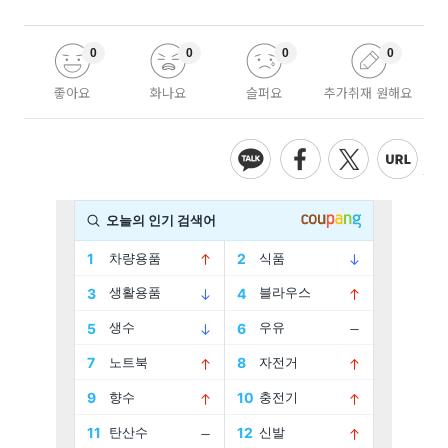
0
0
0
0
좋아요
화나요
슬퍼요
추가취재 원해요