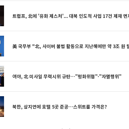
트럼프, 北에 '유화 제스처'... 대북 인도적 사업 17건 제재 
美 국무부 "北, 사이버 불법 활동으로 지난해에만 약 3조 원 
여야, 北 미사일 무력시위 규탄…"평화위협"·"자멸행위"
북한, 삼지연에 호텔 5곳 준공…스위트룸 가격은?