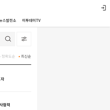
뉴스발전소
이투데이TV
정확도순
최신순
트자
군사협력