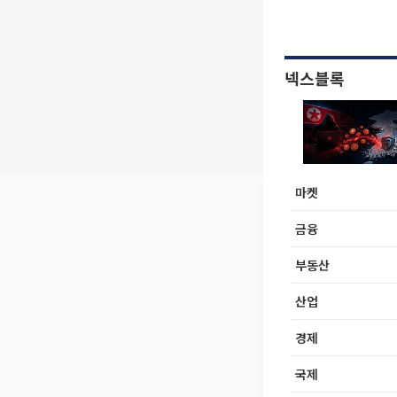
넥스블록
마켓
금융
부동산
산업
경제
국제