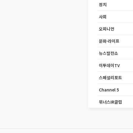
정치
사회
오피니언
문화·라이프
뉴스발전소
이투데이TV
스페셜리포트
Channel 5
위너스IR클럽