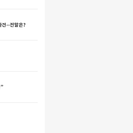
건∙∙∙전말은?
”