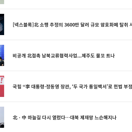
[넥스블록]北 소행 추정의 3600만 달러 규모 암호화폐 탈취 사
비공개 北접촉 남북교류협력사업...제주도 물꼬 트나
국힘 “李 대통령·정동영 장관, ‘두 국가 통일백서’로 헌법 부정
北ㆍ中 하늘길 다시 열렸다…대북 제재망 느슨해지나