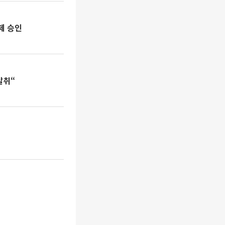
면제 승인
탈취“