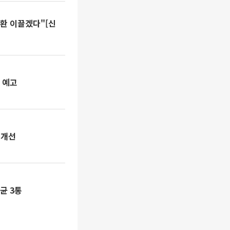
환 이끌겠다"[신
 예고
 개선
균 3통