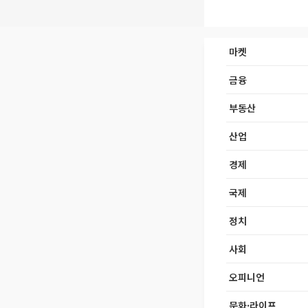
마켓
금융
부동산
산업
경제
국제
정치
사회
오피니언
문화·라이프