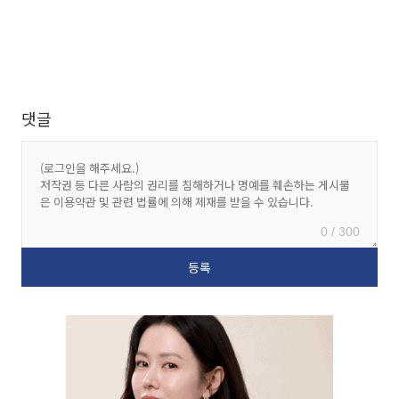
댓글
0 / 300