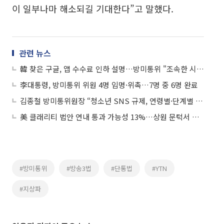
이 일부나마 해소되길 기대한다”고 말했다.
관련 뉴스
韓 찾은 구글, 앱 수수료 인하 설명…방미통위 "조속한 시행 촉구"
李대통령, 방미통위 위원 4명 임명·위촉…7명 중 6명 완료
김종철 방미통위원장 “청소년 SNS 규제, 연령별·단계별 접근해야”
美 클래리티 법안 연내 통과 가능성 13%…상원 문턱서 제동
#방미통위
#방송3법
#단통법
#YTN
#지상파