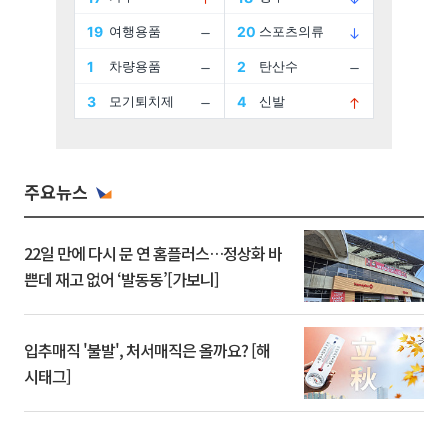
주요뉴스
22일 만에 다시 문 연 홈플러스…정상화 바
쁜데 재고 없어 ‘발동동’[가보니]
입추매직 '불발', 처서매직은 올까요? [해
시태그]