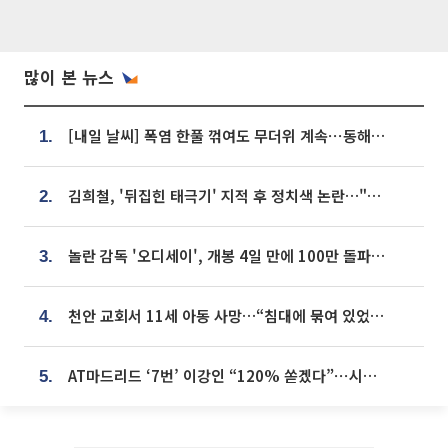
많이 본 뉴스
[내일 날씨] 폭염 한풀 꺾여도 무더위 계속⋯동해안 이틀 연속 비
1.
김희철, '뒤집힌 태극기' 지적 후 정치색 논란…"좌우 떠나 우리나라 국기"
2.
놀란 감독 '오디세이', 개봉 4일 만에 100만 돌파⋯'왕사남' 보다 빠르다
3.
천안 교회서 11세 아동 사망…“침대에 묶여 있었다” 진술 확보
4.
AT마드리드 ‘7번’ 이강인 “120% 쏟겠다”⋯시메오네 감독 “필요한 선수”
5.