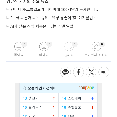
임유진 기자의 주요 뉴스
엔비디아·브룩필드가 네이버에 100억달러 투자한 이유
“족쇄냐 날개냐”…규제ㆍ육성 쌍끌이 韓 ‘AI기본법 개정안’ 오늘 시행
AI가 닫은 신입 채용문…경력직엔 열었다
0
0
0
0
좋아요
화나요
슬퍼요
추가취재 원해요