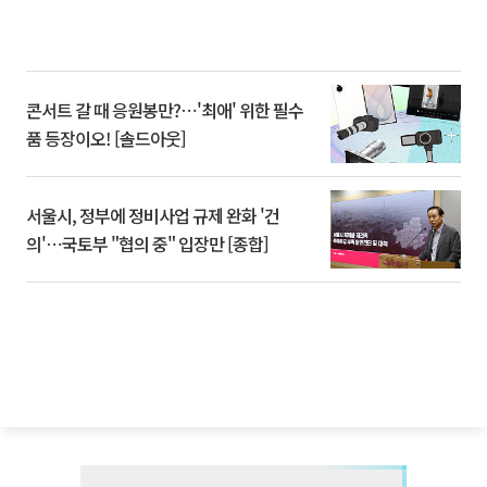
콘서트 갈 때 응원봉만?⋯'최애' 위한 필수
품 등장이오! [솔드아웃]
서울시, 정부에 정비사업 규제 완화 '건
의'⋯국토부 "협의 중" 입장만 [종합]