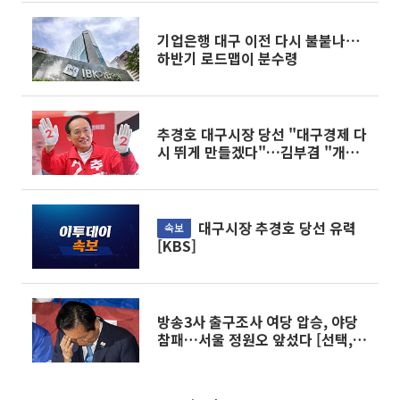
기업은행 대구 이전 다시 불붙나⋯
하반기 로드맵이 분수령
추경호 대구시장 당선 "대구경제 다
시 뛰게 만들겠다"…김부겸 "개인
의 패배일 뿐"
대구시장 추경호 당선 유력
속보
[KBS]
방송3사 출구조사 여당 압승, 야당
참패…서울 정원오 앞섰다 [선택,
6·3 지선]