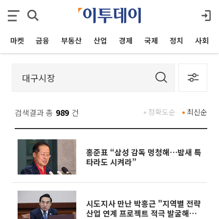
마켓
금융
부동산
산업
경제
국제
정치
사회
검색결과 총
989
건
정확도순
최신순
홍준표 “삼성 감독 멍청해⋯밤새 특
타라도 시켜라”
시도지사 만난 박홍근 "지역별 전략
산업 연계 프로젝트 적극 발굴해달