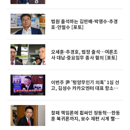
라"
법원 출석하는 김만배-박영수-추경
호-안철수 [포토]
오세훈-추경호, 법정 출석…여론조
사 대납·중요임무 종사 혐의 [포토]
이번주 尹 '평양무인기 의혹' 1심 선
고, 김성수 카카오엔터 대표 항소심
선고도
참패 책임론에 휩싸인 장동혁…한동
훈 복귀론까지, 보수 재편 시계 빨라
진다