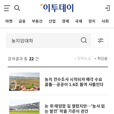
마켓
금융
부동산
산업
경제
국제
정치
사회
검색결과 총
22
건
정확도순
최신순
농지 전수조사 시작되자 매각 수요
꿈틀…공공이 1.6조 들여 사들인다
논 위 태양광 길 열렸지만…‘농사 없
는 발전’ 막을 기준이 관건