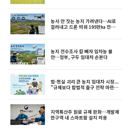
농사 안 짓는 농지 가려낸다…AI로
걸러내고 드론 띄워 195만㏊ 전수
조사
농지 전수조사 칼 빼자 임차농 불
안…정부, 구두 임대차 손본다
법-현실 괴리 큰 농지 임대차 시장...
"규제보다 합법적 출구 전략 마련해
야"
지역특산주 원료 규제 완화…개발제
한구역 내 스마트팜 설치 허용