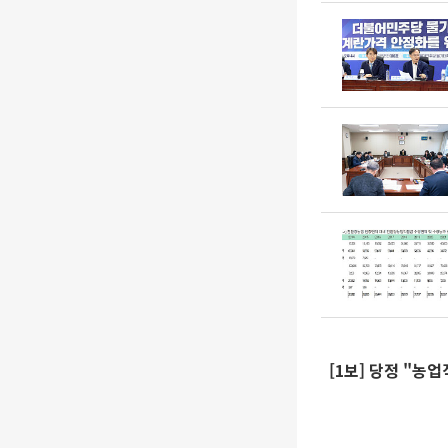
[1보] 당정 "농