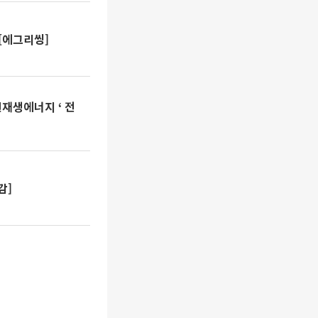
[에그리씽]
재생에너지 ‘ 전
감]