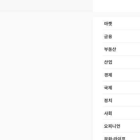
마켓
금융
부동산
산업
경제
국제
정치
사회
오피니언
문화·라이프