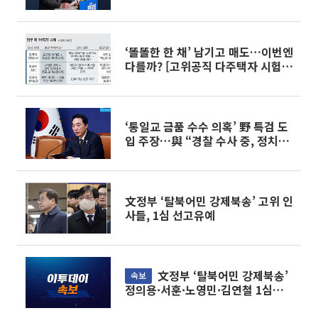
‘똘똘한 한 채’ 남기고 매도…이번엔
다를까? [고위공직 다주택자 시험대
②]
‘통일교 금품 수수 의혹’ 野 특검 도
입 주장…與 “경찰 수사 중, 정치공
세”
文정부 ‘탈북어민 강제북송’ 고위 인
사들, 1심 선고유예
文정부 ‘탈북어민 강제북송’
속보
정의용·서훈·노영민·김연철 1심
선고유예