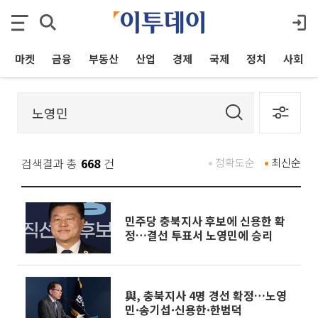
마켓
금융
부동산
산업
경제
국제
정치
사회
검색결과 총
668
건
정확도순
최신순
민주당 충북지사 후보에 신용한 확
정…결선 투표서 노영민에 승리
與, 충북지사 4명 경선 확정…노영
민·송기섭·신용한·한범덕