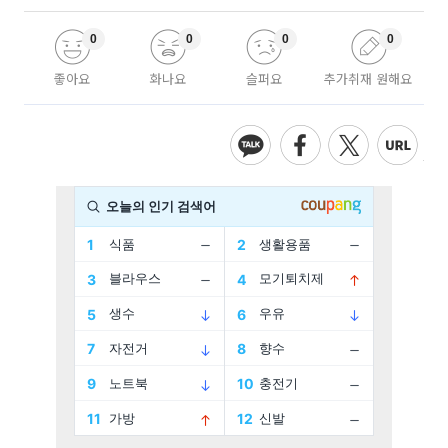
0
0
0
0
좋아요
화나요
슬퍼요
추가취재 원해요