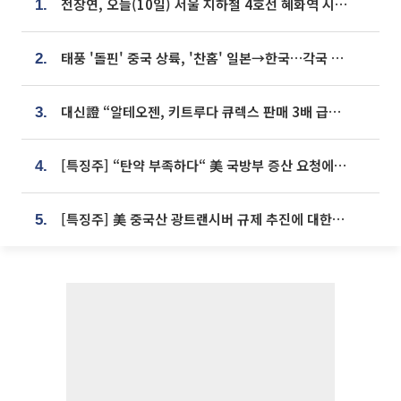
전장연, 오늘(10일) 서울 지하철 4호선 혜화역 시위…1호선 용산역 무정차
1.
태풍 '돌핀' 중국 상륙, '찬홈' 일본→한국…각국 기상청 예상 경로는?
2.
대신證 “알테오젠, 키트루다 큐렉스 판매 3배 급증…목표가 41만원 상향”
3.
[특징주] “탄약 부족하다“ 美 국방부 증산 요청에⋯국내 방산주 급등세
4.
[특징주] 美 중국산 광트랜시버 규제 추진에 대한광통신 등 광통신株 강세
5.