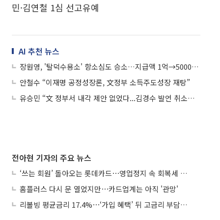
민·김연철 1심 선고유예
AI 추천 뉴스
장원영, '탈덕수용소' 항소심도 승소…지급액 1억→5000만원 감축된 이유는
안철수 “이재명 공정성장론, 文정부 소득주도성장 재탕”
유승민 “文 정부서 내각 제안 없었다...김경수 발언 취소해야”
전아현 기자의 주요 뉴스
‘쓰는 회원’ 돌아오는 롯데카드⋯영업정지 속 회복세 시험대
홈플러스 다시 문 열었지만⋯카드업계는 아직 '관망'
리볼빙 평균금리 17.4%⋯‘가입 혜택’ 뒤 고금리 부담 주의