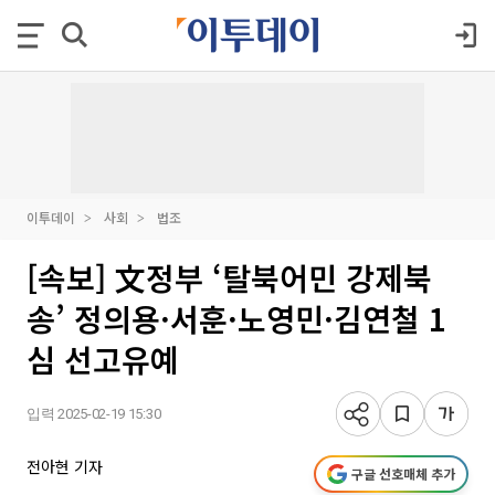
이투데이
사회
법조
[속보] 文정부 ‘탈북어민 강제북
송’ 정의용·서훈·노영민·김연철 1
심 선고유예
입력 2025-02-19 15:30
전아현 기자
구글 선호매체 추가