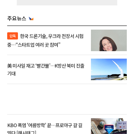
주요뉴스
한국 드론기술, 우크라 전장서 시험
단독
중…“스타트업 여러 곳 참여”
美 미사일 재고 ‘빨간불’…K방산 북미 진출
기대
KBO 폭염 '여름방학' 끝…프로야구 갈 길
멀다 [해시태그]