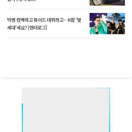
빅뱅 컴백하고 튜이드 데뷔하고⋯K팝 '몇
세대'세요? [엔터로그]