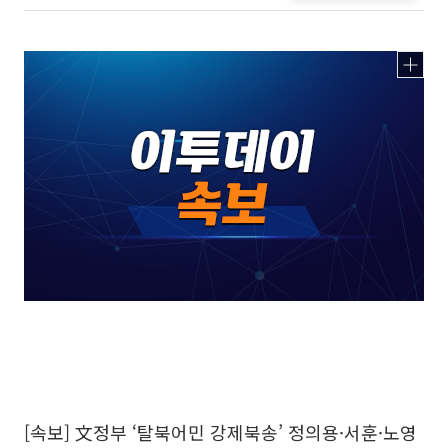
[속보] 文정부 ‘탈북어민 강제북송’ 정의용·서훈·노영